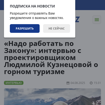
08.08.2026
12:44:53
ПОДПИСКА НА НОВОСТИ
Разрешите отправлять Вам
уведомления о важных новостях.
РАЗРЕШИТЬ
НЕ СЕЙЧАС
Статьи
Интервью
«Надо работать по
Закону»: интервью с
проектировщиком
Людмилой Кузнецовой о
горном туризме
ИНТЕРВЬЮ
04.08.2025
15:31