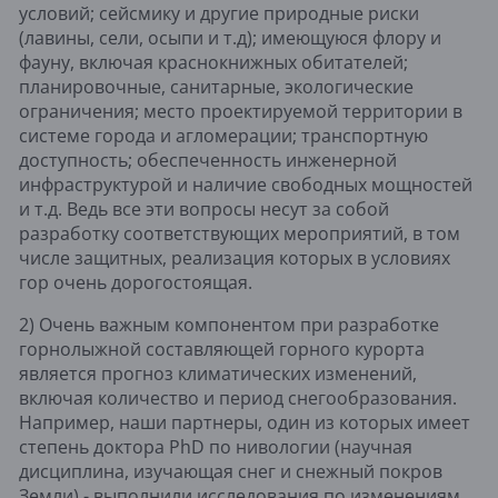
условий; сейсмику и другие природные риски 
(лавины, сели, осыпи и т.д); имеющуюся флору и 
фауну, включая краснокнижных обитателей; 
планировочные, санитарные, экологические 
ограничения; место проектируемой территории в 
системе города и агломерации; транспортную 
доступность; обеспеченность инженерной 
инфраструктурой и наличие свободных мощностей 
и т.д. Ведь все эти вопросы несут за собой 
разработку соответствующих мероприятий, в том 
числе защитных, реализация которых в условиях 
гор очень дорогостоящая.
2) Очень важным компонентом при разработке 
горнолыжной составляющей горного курорта 
является прогноз климатических изменений, 
включая количество и период снегообразования. 
Например, наши партнеры, один из которых имеет 
степень доктора PhD по нивологии (научная 
дисциплина, изучающая снег и снежный покров 
Земли) - выполнили исследования по изменениям 