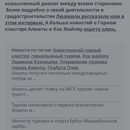
осмысленный диалог между всеми сторонами.
Более подробно о своей деятельности в
градостроительстве
Людмила рассказала нам в
этом интервью.
А больше новостей о Горном
кластере Алматы и Кок Жайляу
ищите здесь.
Новости по тегам:
Алматинский горный
кластер
,
горнолыжный туризм
,
Кок жайляу
,
Людмила Кузнецова
,
Управление туризма
города Алматы
,
ГеоДата Плюс
Алматы получил несколько международных
наград за ...
Алматы делает ставку на MICE-туризм: новые
турист...
Туризм начинается с первого впечатления:
Алматы м...
Министр туризма и спорта Ербол Мырзабосынов
одобр...