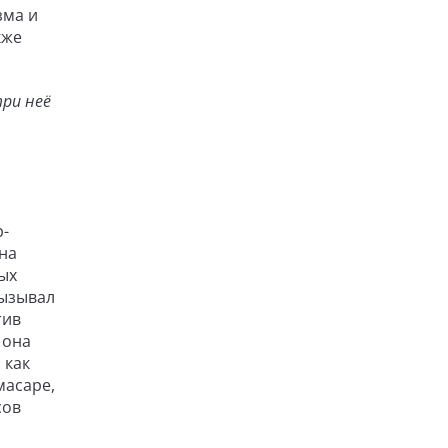
зма и
кже
три неё
р-
 на
ых
вызывал
тив
 она
 как
масаре,
сов