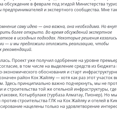
на обсуждение в феврале под эгидой Министерства тури
ы предпринимателей и экспертного сообщества. Мне та
сомнение саму идею — она важна, она необходима. Но вну
орить более открыто. Во время обсуждений экспертное
атков в исходных подходах. Некоторые решения казались
ми — и мы предложили отложить реализацию, чтобы
х рекомендаций
.
лась. Проект уже получил одобрение на уровне премье
согласие, в том числе на выделение средств из бюджета
о-экономического обоснования и старт инфраструктурн
значен район Кок Жайляу — хотя как раз этот участок 
м. Здесь принципиально важно подчеркнуть, мы не про
 и строительства той же отельной инфраструктуры, где
таковке, Котырбулаке (турбаза Алматау, Пионер). Но мы
против строительства ГЛК на Кок Жайляу и отелей в Ки
нсирование нацелены только на удовлетворение интере