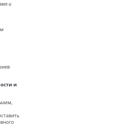
зма и
ым
риев
ности и
маем,
оставить
ивного