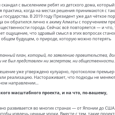
 скандал с выселением ребят из детского дома, который
я практика, когда на местах решения принимаются с та
 государства. В 2019 году Президент уже дал чёткое по
да он обратился лично к акиму Алматы с поручением пр
щественности города. Сейчас всё повторяется — и что,
ет ощущение, что здравый смысл в этих вопросах стано
м общем будущем, о природе, которую можно потерять
анный план, который, по заявлению правительства, до
и не был представлен ни экспертам, ни общественности
 решение уже утверждено кулуарно, протоколом премьер
чали реализацию. Настораживает, что подходы не меняют
ном направлении...
кого масштабного проекта, и на что, по-вашему,
но развивается во многих странах — от Японии до США.
тобы извлечь ценные уроки. Вместе с тем, такие проек