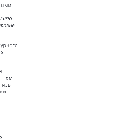
ными.
ичего
уровне
турного
те
я
енном
ртизы
ций
о