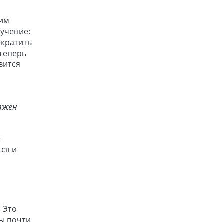
ким
ручение:
екратить
 теперь
вится
лжен
.
-
ся и
 Это
ты почти