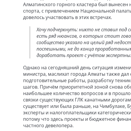
Алматинского горного кластера был вынесен 
спорта, с привлечением Национальной палат
довелось участвовать в этих встречах.
Хочу подчеркнуть: никто не ставил под 
есть ряд нюансов, о которых стоит гов
сообщество указало на целый ряд недост
поспешными, не до конца проработанны
доработать проект с учётом экспертны
Однако на сегодняшний день ситуация измени
министра, маслихат города Алматы также дал 
подготовительные работы, разработку техник
шагов. Причём приоритетной зоной снова обо
наибольшее количество вопросов и в прошло
связки существующих ГЛК канатными дорогами
существует или была раньше, на Чимбулаке, Бу
эксперты и налогоплательщики категорически 
потому что здесь проекты и бюджетное фина
частного девелопера.