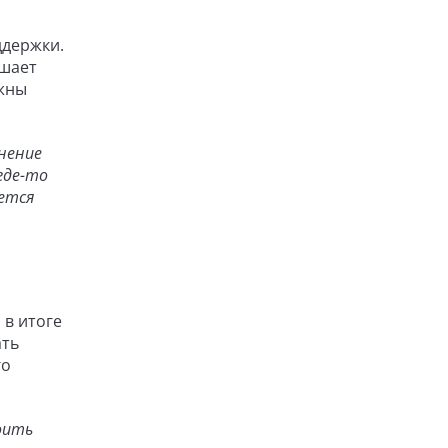
ддержки.
ушает
лжны
нение
где-то
ается
 в итоге
ать
го
оить