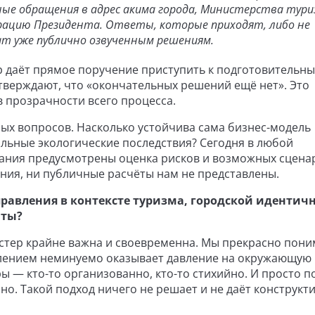
ьные обращения в адрес акима города, Министерства тури
рацию Президента. Ответы, которые приходят, либо не
ат уже публично озвученным решениям.
р даёт прямое поручение приступить к подготовительн
утверждают, что «окончательных решений ещё нет». Это
 прозрачности всего процесса.
ых вопросов. Насколько устойчива сама бизнес-модель
альные экологические последствия? Сегодня в любой
ания предусмотрены оценка рисков и возможных сцена
ания, ни публичные расчёты нам не представлены.
правления в контексте туризма, городской идентич
аты?
астер крайне важна и своевременна. Мы прекрасно пони
елением неминуемо оказывает давление на окружающую
ры — кто-то организованно, кто-то стихийно. И просто п
нно. Такой подход ничего не решает и не даёт конструкт