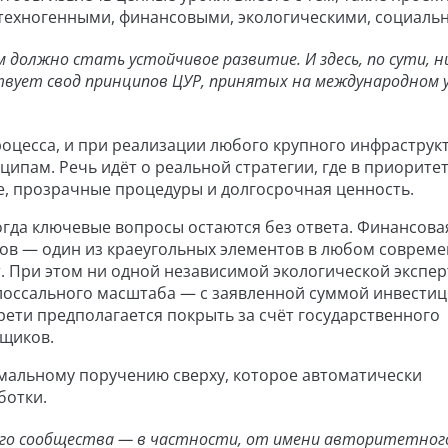
техногенными, финансовыми, экологическими, социаль
должно стать устойчивое развитие. И здесь, по сути, н
вует свод принципов ЦУР, принятых на международном 
роцесса, и при реализации любого крупного инфраструк
ипам. Речь идёт о реальной стратегии, где в приорите
е, прозрачные процедуры и долгосрочная ценность.
огда ключевые вопросы остаются без ответа. Финансова
ков — один из краеугольных элементов в любом соврем
. При этом ни одной независимой экологической экспе
колоссального масштаба — с заявленной суммой инвести
трети предполагается покрыть за счёт государственного
ьщиков.
ормальному поручению сверху, которое автоматически
ботки.
ого сообщества — в частности, от имени авторитетног