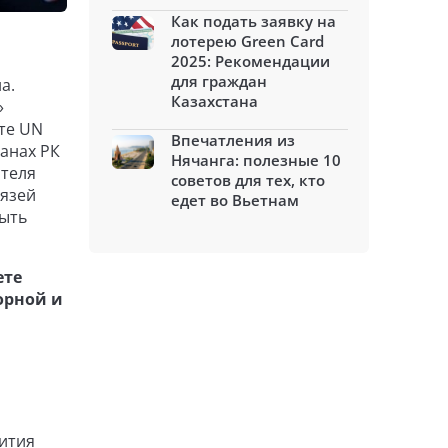
Как подать заявку на
лотерею Green Card
2025: Рекомендации
для граждан
а.
Казахстана
»
те UN
Впечатления из
анах РК
Нячанга: полезные 10
ателя
советов для тех, кто
вязей
едет во Вьетнам
ыть
ете
орной и
ития