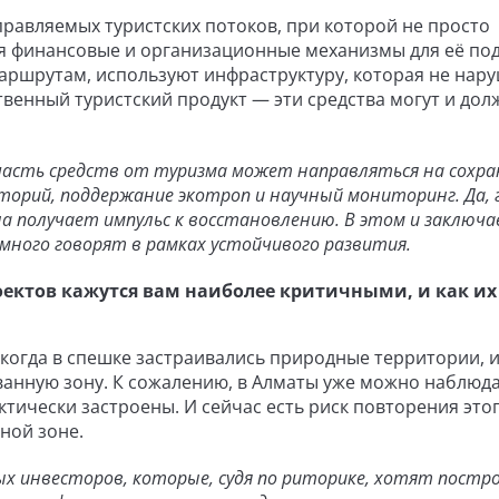
правляемых туристских потоков, при которой не просто
я финансовые и организационные механизмы для её по
аршрутам, используют инфраструктуру, которая не нар
ственный туристский продукт — эти средства могут и до
 часть средств от туризма может направляться на сохра
торий, поддержание экотроп и научный мониторинг. Да, 
на получает импульс к восстановлению. В этом и заключ
 много говорят в рамках устойчивого развития.
ектов кажутся вам наиболее критичными, и как их
когда в спешке застраивались природные территории, и
анную зону. К сожалению, в Алматы уже можно наблюд
тически застроены. И сейчас есть риск повторения это
ной зоне.
х инвесторов, которые, судя по риторике, хотят постр