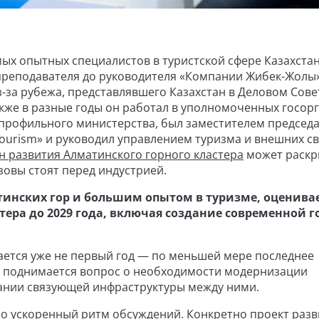
ых опытных специалистов в туристской сфере Казахстан
 преподавателя до руководителя «Компании Жибек-Жолы
з-за рубежа, представлявшего Казахстан в Деловом Сове
кже в разные годы он работал в уполномоченных госорг
 профильного министерства, был заместителем председ
ourism» и руководил управлением туризма и внешних с
н развития Алматинского горного кластера
может раскр
овы стоят перед индустрией.
тинских гор и большим опытом в туризме, оценива
тера до 2029 года, включая создание современной г
дается уже не первый год — по меньшей мере последнее
 поднимается вопрос о необходимости модернизации
ании связующей инфраструктуры между ними.
о ускоренный ритм обсуждений. Конкретно проект разв