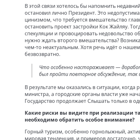
В этой связи хотелось бы напомнить недавний
остановил лично Президент. Это недопустима
цинизмом, что требуется вмешательство главы
остановить проект застройки Кок Жайляу. Тог
спекуляции и провоцировать недовольство об
нужно ждать второго вмешательства? Возника
чем-то неактуальным. Хотя речь идёт о наше
безвозвратно.
Что особенно настораживает — доработ
был пройти повторное обсуждение, так 
В результате мы оказались в ситуации, когда
министра, а городские органы власти уже на
Государство продолжает Слышать только в од
Какие риски вы видите при реализации та
необходимо обратить особое внимание?
Горный туризм, особенно горнолыжный, актив
мировая тенденция, и примеров достаточно, ч