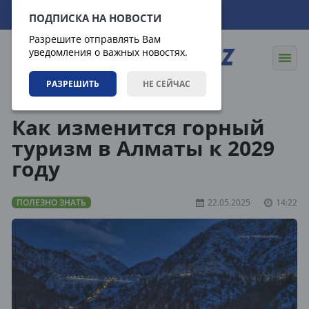
08.08.2026
21:04:53
ПОДПИСКА НА НОВОСТИ
Разрешите отправлять Вам
уведомления о важных новостях.
РАЗРЕШИТЬ
НЕ СЕЙЧАС
Статьи
Полезно знать
Как изменится горный
туризм в Алматы к 2029
году
ПОЛЕЗНО ЗНАТЬ
22.05.2025
14:22