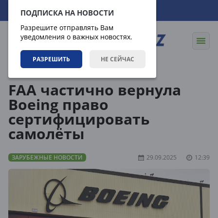
08.08.2026
22:46:55
ПОДПИСКА НА НОВОСТИ
Разрешите отправлять Вам
уведомления о важных новостях.
РАЗРЕШИТЬ
НЕ СЕЙЧАС
Новости
Зарубежные новости
FAA частично вернула
Boeing право
сертифицировать
самолёты
ЗАРУБЕЖНЫЕ НОВОСТИ
29.09.2025
12:39