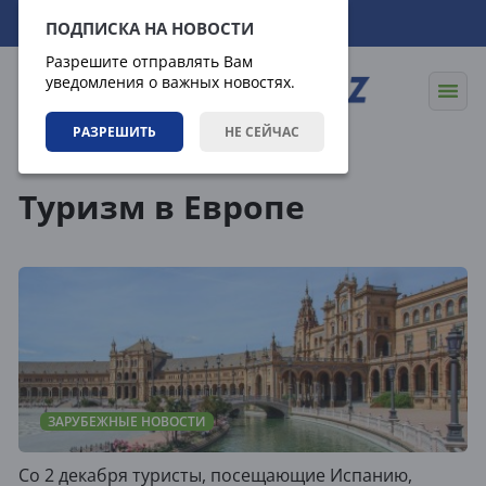
07.08.2026
00:31:16
ПОДПИСКА НА НОВОСТИ
Разрешите отправлять Вам
уведомления о важных новостях.
РАЗРЕШИТЬ
НЕ СЕЙЧАС
Теги
Туризм в Европе
ЗАРУБЕЖНЫЕ НОВОСТИ
Со 2 декабря туристы, посещающие Испанию,