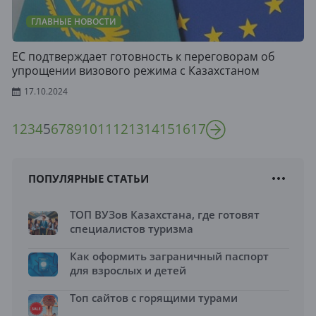
ГЛАВНЫЕ НОВОСТИ
ЕС подтверждает готовность к переговорам об
упрощении визового режима с Казахстаном
17.10.2024
1
2
3
4
5
6
7
8
9
10
11
12
13
14
15
16
17
ПОПУЛЯРНЫЕ СТАТЬИ
ТОП ВУЗов Казахстана, где готовят
специалистов туризма
Как оформить заграничный паспорт
для взрослых и детей
Топ сайтов с горящими турами