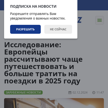
08.08.2026
16:37:01
ПОДПИСКА НА НОВОСТИ
Разрешите отправлять Вам
уведомления о важных новостях.
РАЗРЕШИТЬ
НЕ СЕЙЧАС
Новости
Зарубежные новости
Исследование:
Европейцы
рассчитывают чаще
путешествовать и
больше тратить на
поездки в 2025 году
ЗАРУБЕЖНЫЕ НОВОСТИ
02.12.2024
11:47