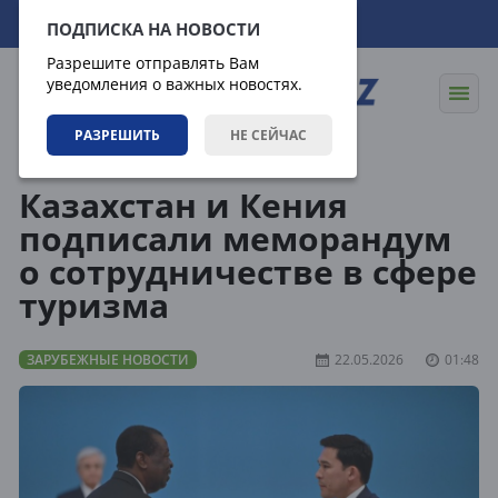
10.08.2026
10:19:28
ПОДПИСКА НА НОВОСТИ
Разрешите отправлять Вам
уведомления о важных новостях.
РАЗРЕШИТЬ
НЕ СЕЙЧАС
Новости
Зарубежные новости
Казахстан и Кения
подписали меморандум
о сотрудничестве в сфере
туризма
ЗАРУБЕЖНЫЕ НОВОСТИ
22.05.2026
01:48