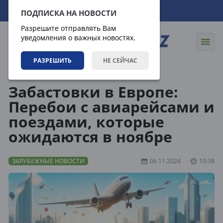
07.08.2026
14:18:23
ПОДПИСКА НА НОВОСТИ
Разрешите отправлять Вам
уведомления о важных новостях.
РАЗРЕШИТЬ
НЕ СЕЙЧАС
Новости
Зарубежные новости
Забастовки в Европе:
Перебои с авиарейсами и
поездами, которые
ожидаются в ноябре
ЗАРУБЕЖНЫЕ НОВОСТИ
06.11.2024
10:38