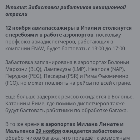
Италия: Забастовки работников авиационной
отрасли
12 ноября
авиапассажиры в Италии столкнутся
с перебоями в работе аэропортов
, поскольку
профсоюз авиадиспетчеров, работающих в
компании ENAV, будет бастовать с 13:00 до 17:00.
Забастовка запланирована в аэропортах Болоньи
Маркони (BLQ), Лампедузы (LMP), Неаполя (NAP),
Перуджи (PEG), Пескары (PSR) и Рима Фьюмичино
(FCO), но может повлиять на рейсы по всей стране.
Ещё больше задержек рейсов ожидается в Болонье,
Катании и Риме, где помимо диспетчеров также
будут бастовать работники по обработке багажа.
В то же время
в аэропортах Милана Линате и
Мальпенса
29 ноября
ожидается забастовка
обработчиков багажа, что приведёт к возможным