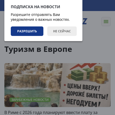
09.08.2026
11:20:59
ПОДПИСКА НА НОВОСТИ
Разрешите отправлять Вам
уведомления о важных новостях.
РАЗРЕШИТЬ
НЕ СЕЙЧАС
Теги
Туризм в Европе
ЗАРУБЕЖНЫЕ НОВОСТИ
В Риме с 2026 года планируют ввести плату за