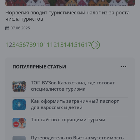
Норвегия вводит туристический налог из-за роста
числа туристов
07.06.2025
1
2
3
4
5
6
7
8
9
10
11
12
13
14
15
16
17
ПОПУЛЯРНЫЕ СТАТЬИ
ТОП ВУЗов Казахстана, где готовят
специалистов туризма
Как оформить заграничный паспорт
для взрослых и детей
Топ сайтов с горящими турами
Путеводитель по Вьетнаму: стоимость