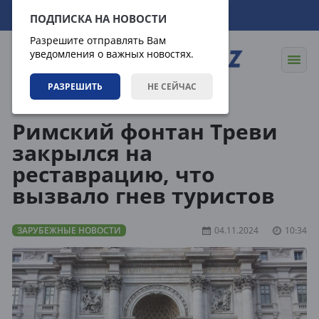
09.08.2026
12:11:44
ПОДПИСКА НА НОВОСТИ
Разрешите отправлять Вам
уведомления о важных новостях.
РАЗРЕШИТЬ
НЕ СЕЙЧАС
Новости
Зарубежные новости
Римский фонтан Треви
закрылся на
реставрацию, что
вызвало гнев туристов
ЗАРУБЕЖНЫЕ НОВОСТИ
04.11.2024
10:34