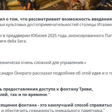
ил о том, что рассматривает возможность введения
мых культовых достопримечательностей столицы Италии
и в преддверии Юбилея 2025 года, анонсированного Па
re della Sera.
технически очень сложной для управления.»
сандро Онорато рассказал подробнее об этой идее и о т
 предоставления доступа к фонтану Треви,
лей, так и по времени
."
ещение фонтана - это наилучший способ справиться
а
и обеспечить сохранность уникального памятника."