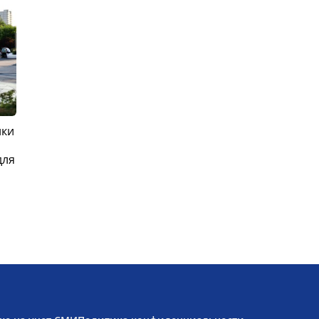
ики
для