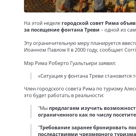
На этой неделе
городской совет Рима объяв
за посещение фонтана Треви
– одной из са
Эту ограничительную меру планируется ввест
Иоанном Павлом II в 2000 году, сообщает Corrie
Мэр Рима Роберто Гуальтьери заявил:
«Ситуация у фонтана Треви становится 
Член городского совета Рима по туризму Алес
это будет работать в реальности:
"Мы
предлагаем изучить возможность
ограниченного как по числу посетите
"
Требование заранее бронировать пос
последствиями чрезмерного туризм