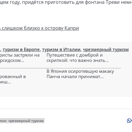
щем году, придётся приготовить для фонтана Треви нем
 слишком близко к острову Капри
в
,
туризм в Европе
,
туризм в Италии
,
чрезмерный туризм
ристы застряли на
Путешествие с домброй и
рсидском...
скрипкой: что важно знать...
В Япония осиротевшую макаку
ированный в
Панча начали принимат...
иш...
алии
чрезмерный туризм