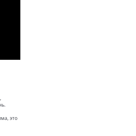
,
нь.
ма, это