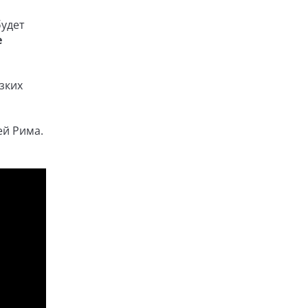
удет
е
зких
ей Рима.