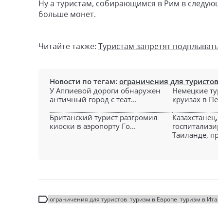
Ну а туристам, собирающимся в Рим в следую
больше монет.
Читайте также:
Туристам запретят подплывать
Новости по тегам:
ограничения для туристо
У Аппиевой дороги обнаружен
Немецкие ту
античный город с теат...
круизах в Пе
Британский турист разгромил
Казахстанец,
киоски в аэропорту Го...
госпитализ
Таиланде, пр
ограничения для туристов
туризм в Европе
туризм в Ит