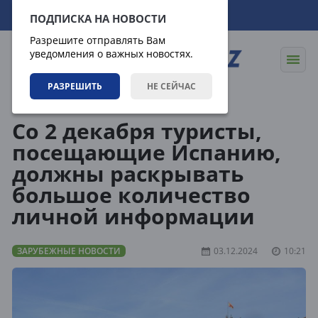
09.08.2026
07:10:53
ПОДПИСКА НА НОВОСТИ
Разрешите отправлять Вам
уведомления о важных новостях.
РАЗРЕШИТЬ
НЕ СЕЙЧАС
Новости
Зарубежные новости
Со 2 декабря туристы,
посещающие Испанию,
должны раскрывать
большое количество
личной информации
ЗАРУБЕЖНЫЕ НОВОСТИ
03.12.2024
10:21