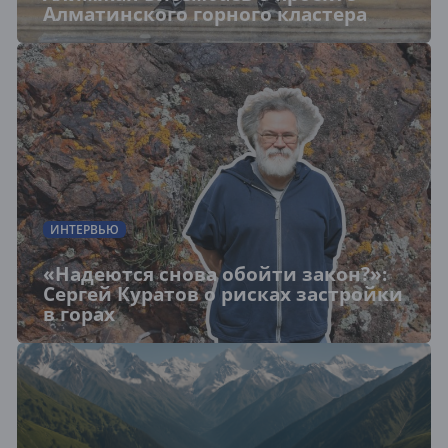
Алматинского горного кластера
ИНТЕРВЬЮ
«Надеются снова обойти закон?»:
Сергей Куратов о рисках застройки
в горах