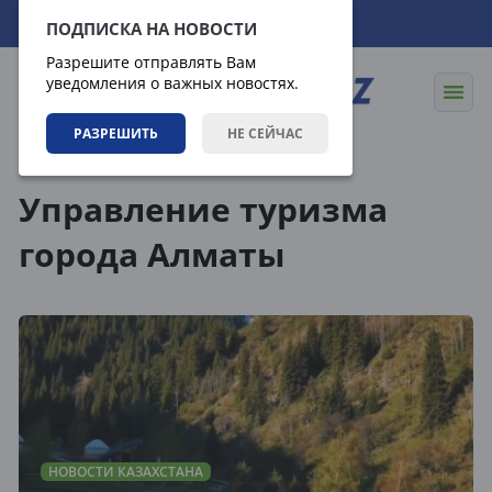
08.08.2026
02:09:41
ПОДПИСКА НА НОВОСТИ
Разрешите отправлять Вам
уведомления о важных новостях.
РАЗРЕШИТЬ
НЕ СЕЙЧАС
Теги
Управление туризма
города Алматы
НОВОСТИ КАЗАХСТАНА