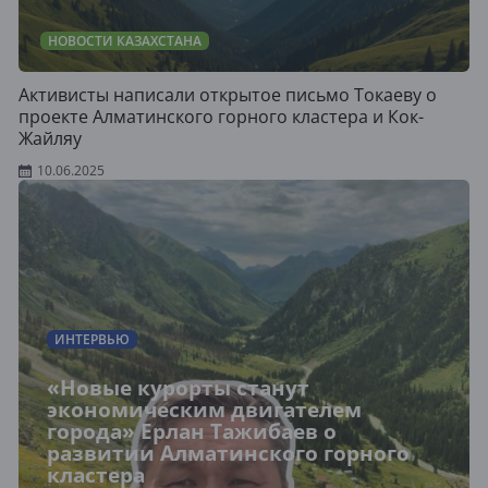
НОВОСТИ КАЗАХСТАНА
Активисты написали открытое письмо Токаеву о
проекте Алматинского горного кластера и Кок-
Жайляу
10.06.2025
ИНТЕРВЬЮ
«Новые курорты станут
экономическим двигателем
города» Ерлан Тажибаев о
развитии Алматинского горного
кластера