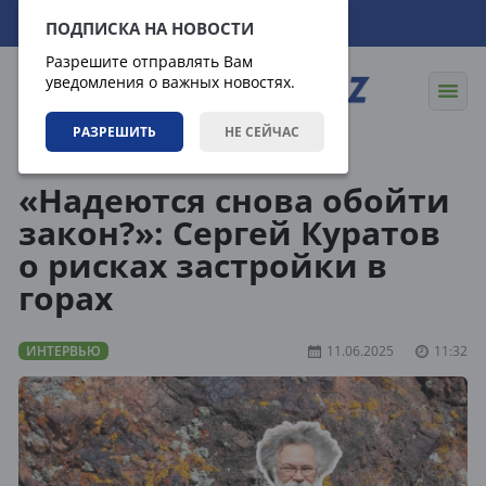
09.08.2026
17:53:10
ПОДПИСКА НА НОВОСТИ
Разрешите отправлять Вам
уведомления о важных новостях.
РАЗРЕШИТЬ
НЕ СЕЙЧАС
Статьи
Интервью
«Надеются снова обойти
закон?»: Сергей Куратов
о рисках застройки в
горах
ИНТЕРВЬЮ
11.06.2025
11:32