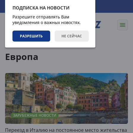
07.08.2026
19:10:31
ПОДПИСКА НА НОВОСТИ
Разрешите отправлять Вам
уведомления о важных новостях.
РАЗРЕШИТЬ
НЕ СЕЙЧАС
Теги
Европа
ЗАРУБЕЖНЫЕ НОВОСТИ
Переезд в Италию на постоянное место жительства