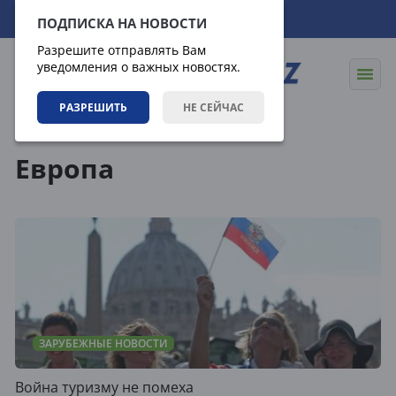
07.08.2026
17:57:45
ПОДПИСКА НА НОВОСТИ
Разрешите отправлять Вам
уведомления о важных новостях.
РАЗРЕШИТЬ
НЕ СЕЙЧАС
Теги
Европа
ЗАРУБЕЖНЫЕ НОВОСТИ
Война туризму не помеха