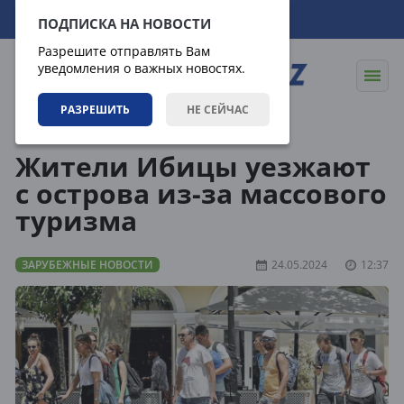
09.08.2026
21:01:29
ПОДПИСКА НА НОВОСТИ
Разрешите отправлять Вам
уведомления о важных новостях.
РАЗРЕШИТЬ
НЕ СЕЙЧАС
Новости
Зарубежные новости
Жители Ибицы уезжают
с острова из-за массового
туризма
ЗАРУБЕЖНЫЕ НОВОСТИ
24.05.2024
12:37