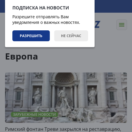
07.08.2026
18:53:02
ПОДПИСКА НА НОВОСТИ
Разрешите отправлять Вам
уведомления о важных новостях.
РАЗРЕШИТЬ
НЕ СЕЙЧАС
Теги
Европа
ЗАРУБЕЖНЫЕ НОВОСТИ
Римский фонтан Треви закрылся на реставрацию,