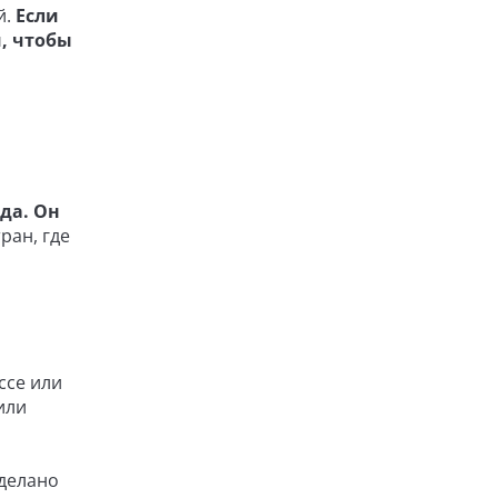
й.
Если
, чтобы
да. Он
ран, где
ссе или
или
делано