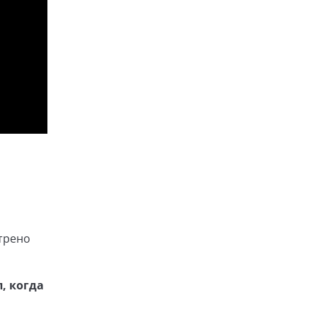
трено
, когда