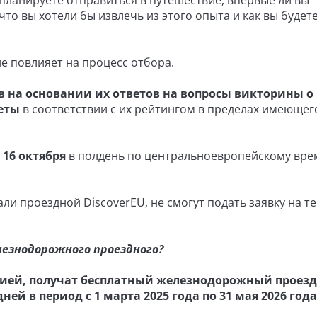
ы планируете отправиться в путешествие, впервые ли вы
что вы хотели бы извлечь из этого опыта и как вы будет
не повлияет на процесс отбора.
 на основании их ответов на вопросы викторины о 
еты
в соответствии с их рейтингом в пределах имеющег
 16 октября
в полдень по центральноевропейскому вре
чали проездной DiscoverEU, не смогут подать заявку на т
лезнодорожного проездного?
сией, получат бесплатный железнодорожный проез
дней в период с 1 марта 2025 года по 31 мая 2026 года