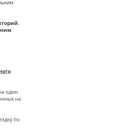
льким
.
иторий.
 ним
ного
на один
енных на
ездку по