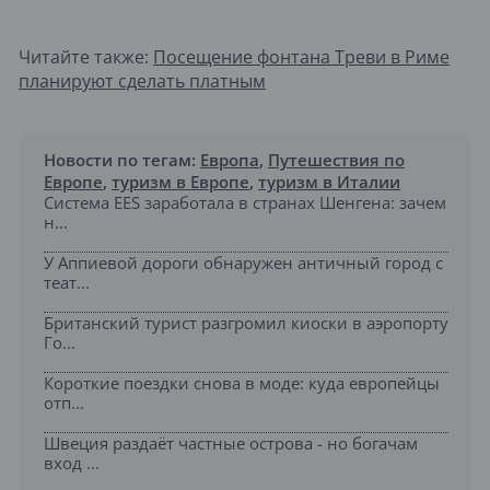
Читайте также:
Посещение фонтана Треви в Риме
планируют сделать платным
Новости по тегам:
Европа
,
Путешествия по
Европе
,
туризм в Европе
,
туризм в Италии
Система EES заработала в странах Шенгена: зачем
н...
У Аппиевой дороги обнаружен античный город с
теат...
Британский турист разгромил киоски в аэропорту
Го...
Короткие поездки снова в моде: куда европейцы
отп...
Швеция раздаёт частные острова - но богачам
вход ...