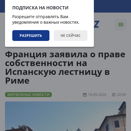
06.08.2026
06:30:30
ПОДПИСКА НА НОВОСТИ
Разрешите отправлять Вам
уведомления о важных новостях.
РАЗРЕШИТЬ
НЕ СЕЙЧАС
Новости
Зарубежные новости
Франция заявила о праве
собственности на
Испанскую лестницу в
Риме
ЗАРУБЕЖНЫЕ НОВОСТИ
18.09.2024
20:50