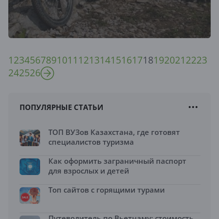
1
2
3
4
5
6
7
8
9
10
11
12
13
14
15
16
17
18
19
20
21
22
23
24
25
26
ПОПУЛЯРНЫЕ СТАТЬИ
ТОП ВУЗов Казахстана, где готовят
специалистов туризма
Как оформить заграничный паспорт
для взрослых и детей
Топ сайтов с горящими турами
Путеводитель по Вьетнаму: стоимость