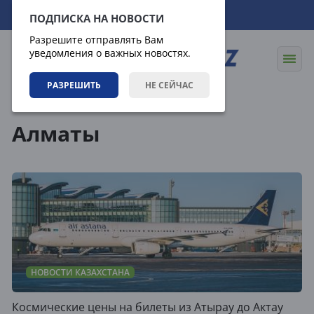
08.08.2026
02:56:13
ПОДПИСКА НА НОВОСТИ
Разрешите отправлять Вам
уведомления о важных новостях.
РАЗРЕШИТЬ
НЕ СЕЙЧАС
Теги
Алматы
НОВОСТИ КАЗАХСТАНА
Космические цены на билеты из Атырау до Актау