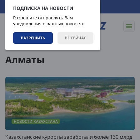
06.08.2026
12:15:58
ПОДПИСКА НА НОВОСТИ
Разрешите отправлять Вам
уведомления о важных новостях.
РАЗРЕШИТЬ
НЕ СЕЙЧАС
Теги
Алматы
НОВОСТИ КАЗАХСТАНА
Казахстанские курорты заработали более 130 млрд