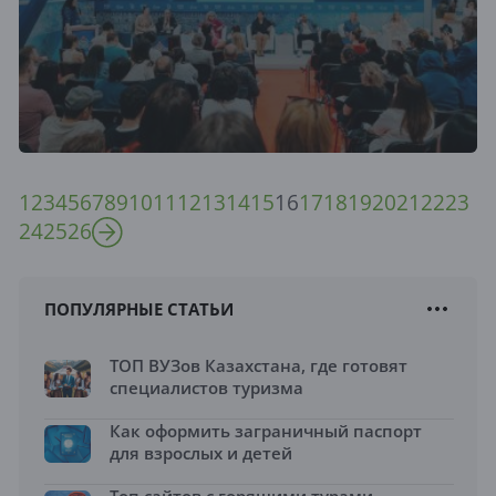
1
2
3
4
5
6
7
8
9
10
11
12
13
14
15
16
17
18
19
20
21
22
23
24
25
26
ПОПУЛЯРНЫЕ СТАТЬИ
ТОП ВУЗов Казахстана, где готовят
специалистов туризма
Как оформить заграничный паспорт
для взрослых и детей