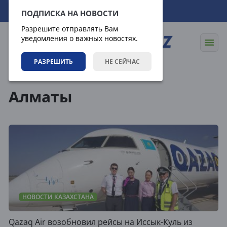
06.08.2026
12:14:14
ПОДПИСКА НА НОВОСТИ
Разрешите отправлять Вам
уведомления о важных новостях.
РАЗРЕШИТЬ
НЕ СЕЙЧАС
Теги
Алматы
НОВОСТИ КАЗАХСТАНА
Qazaq Air возобновил рейсы на Иссык-Куль из