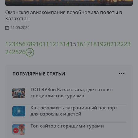
Оманская авиакомпания возобновила полёты в
Казахстан
21.05.2024
1
2
3
4
5
6
7
8
9
10
11
12
13
14
15
16
17
18
19
20
21
22
23
24
25
26
ПОПУЛЯРНЫЕ СТАТЬИ
ТОП ВУЗов Казахстана, где готовят
специалистов туризма
Как оформить заграничный паспорт
для взрослых и детей
Топ сайтов с горящими турами