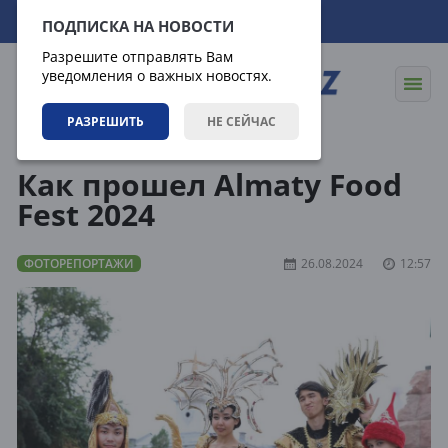
07.08.2026
13:29:55
ПОДПИСКА НА НОВОСТИ
Разрешите отправлять Вам
уведомления о важных новостях.
РАЗРЕШИТЬ
НЕ СЕЙЧАС
Медиагалерея
Фоторепортажи
Как прошел Almaty Food
Fest 2024
ФОТОРЕПОРТАЖИ
26.08.2024
12:57