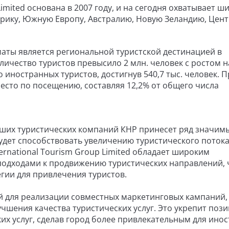
Limited основана в 2007 году, и на сегодня охватывает ш
фрику, Южную Европу, Австралию, Новую Зеландию, Цен
маты является региональной туристской дестинацией в
личество туристов превысило 2 млн. человек с ростом н
о иностранных туристов, достигнув 540,7 тыс. человек. 
место по посещению, составляя 12,2% от общего числа
ших туристических компаний КНР принесет ряд значим
удет способствовать увеличению туристического потока
ternational Tourism Group Limited обладает широким
дходами к продвижению туристических направлений, 
гии для привлечения туристов.
й для реализации совместных маркетинговых кампаний,
чшения качества туристических услуг. Это укрепит поз
х услуг, сделав город более привлекательным для ино