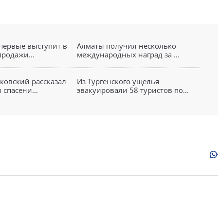
впервые выступит в
Алматы получил несколько
продажи...
международных наград за ...
яковский рассказал
Из Тургенского ущелья
спасени...
эвакуировали 58 туристов по...