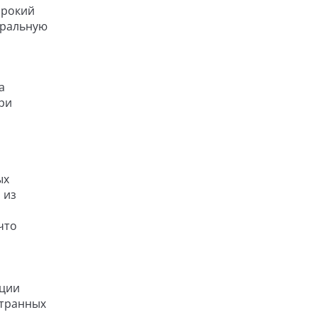
ирокий
тральную
а
При
ых
 из
что
иции
странных