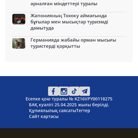
арналған міндеттері туралы
Жапонияның Тохоку аймағында
бұғылар мен мысықтар туризмді
дамытуда
Германияда жабайы орман мысығы
туристерді қорқытты
Есепке қою туралы № KZ16VPY00118275
БАҚ куәлігі 25.04.2025 жылы берілді.
Құпиялылық саясаты
Тегтер
Сайт картасы