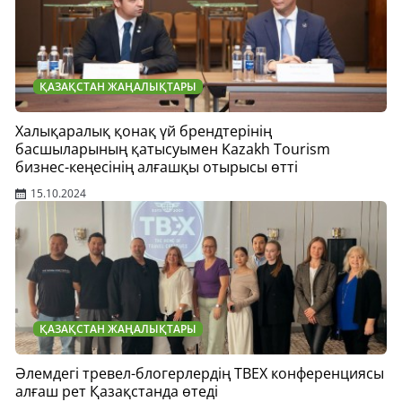
ҚАЗАҚСТАН ЖАҢАЛЫҚТАРЫ
Халықаралық қонақ үй брендтерінің
басшыларының қатысуымен Kazakh Tourism
бизнес-кеңесінің алғашқы отырысы өтті
15.10.2024
ҚАЗАҚСТАН ЖАҢАЛЫҚТАРЫ
Әлемдегі тревел-блогерлердің TBEX конференциясы
алғаш рет Қазақстанда өтеді