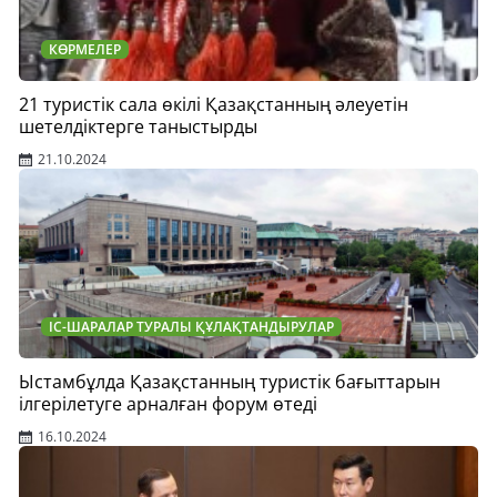
КӨРМЕЛЕР
21 туристік сала өкілі Қазақстанның әлеуетін
шетелдіктерге таныстырды
21.10.2024
ІС-ШАРАЛАР ТУРАЛЫ ҚҰЛАҚТАНДЫРУЛАР
Ыстамбұлда Қазақстанның туристік бағыттарын
ілгерілетуге арналған форум өтеді
16.10.2024