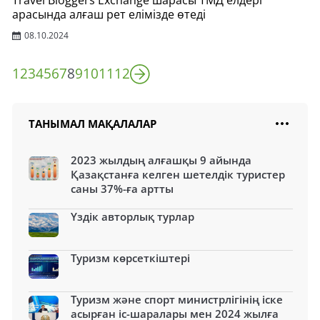
Travel Bloggers Exchange шарасы ТМД елдері
арасында алғаш рет елімізде өтеді
08.10.2024
1
2
3
4
5
6
7
8
9
10
11
12
ТАНЫМАЛ МАҚАЛАЛАР
2023 жылдың алғашқы 9 айында
Қазақстанға келген шетелдік туристер
саны 37%-ға артты
Үздік авторлық турлар
Туризм көрсеткіштері
Туризм және спорт министрлігінің іске
асырған іс-шаралары мен 2024 жылға