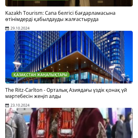
Kazakh Tourism: Сапа белгісі бағдарламасына
өтінімдерді қабылдауды жалғастыруда
29.10.2024
ҚАЗАҚСТАН ЖАҢАЛЫҚТАРЫ
The Ritz-Carlton - Орталық Азиядағы үздік қонақ үй
мәртебесін жеңіп алды
23.10.2024