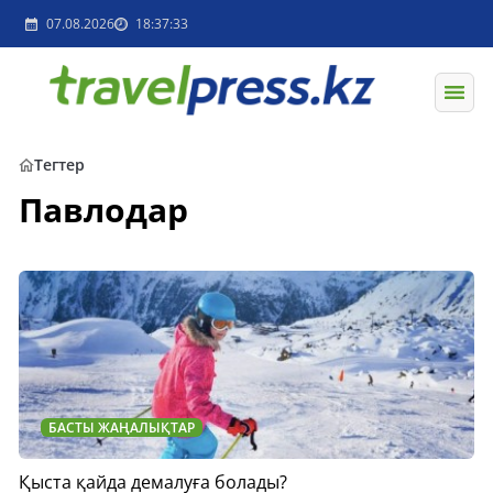
07.08.2026
18:37:33
Тегтер
Павлодар
БАСТЫ ЖАҢАЛЫҚТАР
Қыста қайда демалуға болады?