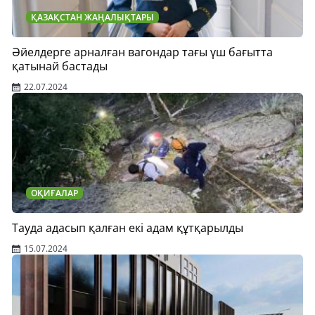
ҚАЗАҚСТАН ЖАҢАЛЫҚТАРЫ
Әйелдерге арналған вагондар тағы үш бағытта
қатынай бастады
22.07.2024
ОҚИҒАЛАР
Тауда адасып қалған екі адам құтқарылды
15.07.2024