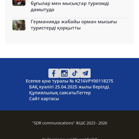
бұғылар мен мысықтар туризмді
дамытуда
Германияда жабайы орман мысығы
туристерді қорқытты
Есепке қою туралы № KZ16VPY00118275
БАҚ куәлігі 25.04.2025 жылы берілді.
Құпиялылық саясаты
Тегтер
Сайт картасы
"SDR communications" ЖШС 2023 - 2026