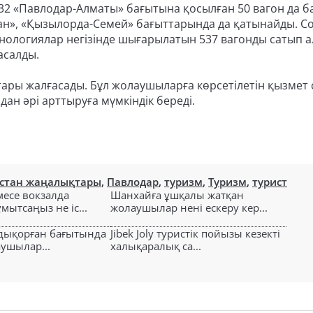
32 «Павлодар-Алматы» бағытына қосылған 50 вагон да б
тан», «Қызылорда-Семей» бағыттарында да қатынайды. 
нологиялар негізінде шығарылатын 537 вагонды сатып а
асалды.
ары жалғасады. Бұл жолаушыларға көрсетілетін қызмет
ан әрі арттыруға мүмкіндік береді.
стан жаңалықтары
,
Павлодар
,
туризм
,
Туризм
,
турист
есе вокзалда
Шанхайға ұшқалы жатқан
ытсаңыз не іс...
жолаушылар нені ескеру кер...
лдықорған бағытында
Jibek Joly туристік пойызы кезекті
аушылар...
халықаралық са...