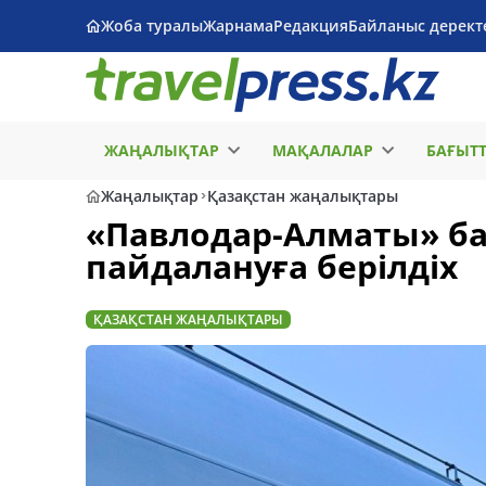
Жоба туралы
Жарнама
Редакция
Байланыс дерект
ЖАҢАЛЫҚТАР
МАҚАЛАЛАР
БАҒЫТ
Жаңалықтар
Қазақстан жаңалықтары
«Павлодар-Алматы» ба
пайдалануға берілдіх
ҚАЗАҚСТАН ЖАҢАЛЫҚТАРЫ