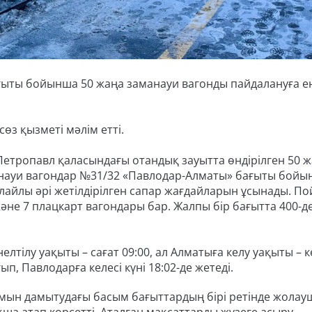
ты бойынша 50 жаңа заманауи вагонды пайдалануға енг
з қызметі мәлім етті.
етропавл қаласындағы отандық зауытта өндірілген 50 
ауи вагондар №31/32 «Павлодар-Алматы» бағыты бойы
лайлы әрі жетілдірілген сапар жағдайларын ұсынады. П
 және 7 плацкарт вагондары бар. Жалпы бір бағытта 400-д
лтілу уақыты – сағат 09:00, ал Алматыға келу уақыты – к
ып, Павлодарға келесі күні 18:02-де жетеді.
мын дамытудағы басым бағыттардың бірі ретінде жола