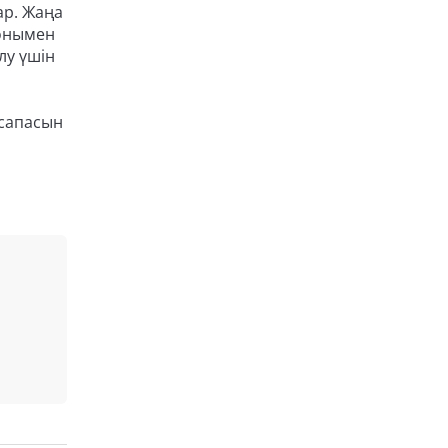
ар. Жаңа
Сонымен
лу үшін
 сапасын