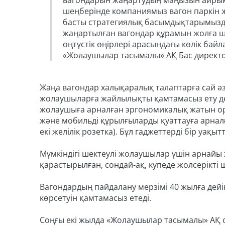
вагондарын жаңартудың маңызын айрықш
шеңберінде компаниямыз вагон паркін 
басты стратегиялық басымдықтарымызды
жаңартылған вагондар құрамын жолға ш
оңтүстік өңірлері арасындағы көлік бай
«Жолаушылар тасымалы» АҚ Бас директ
Жаңа вагондар халықаралық талаптарға сай әзір
жолаушыларға жайлылықты қамтамасыз ету дең
жолаушыға арналған эргономикалық жатын о
және мобильді құрылғыларды қуаттауға арнал
екі желілік розетка). Бұл гаджеттерді бір уақыт
Мүмкіндігі шектеулі жолаушылар үшін арнайы
қарастырылған, сондай-ақ, купеде жолсерікті
Вагондардың пайдалану мерзімі 40 жылға дейі
көрсетуін қамтамасыз етеді.
Соңғы екі жылда «Жолаушылар тасымалы» АҚ от