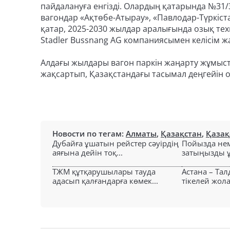
пайдалануға енгізді. Олардың қатарында №31/
вагондар «Ақтөбе-Атырау», «Павлодар-Түркіс
қатар, 2025-2030 жылдар аралығында озық тех
Stadler Bussnang AG компаниясымен келісім ж
Алдағы жылдары вагон паркін жаңарту жұмыст
жақсартып, Қазақстандағы тасымал деңгейін од
Новости по тегам:
Алматы
,
Қазақстан
,
Қазақ
Дубайға ұшатын рейстер сәуірдің
Пойызда нем
аяғына дейін тоқ...
затыңызды ұм
ТЖМ құтқарушылары тауда
Астана – Та
адасып қалғандарға көмек...
тікелей жол