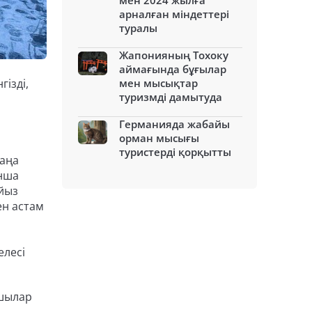
мен 2024 жылға
арналған міндеттері
туралы
Жапонияның Тохоку
аймағында бұғылар
ізді,
мен мысықтар
туризмді дамытуда
Германияда жабайы
орман мысығы
туристерді қорқытты
жаңа
нша
ойыз
ен астам
елесі
ушылар