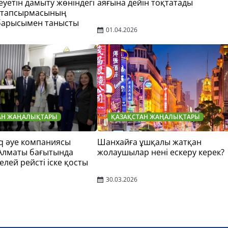
еуетін дамыту жөніндегі
аяғына дейін тоқтатады
 тапсырмасының
барысымен танысты
01.04.2026
АН ЖАҢАЛЫҚТАРЫ
ҚАЗАҚСТАН ЖАҢАЛЫҚТАРЫ
q әуе компаниясы
Шанхайға ұшқалы жатқан
 Алматы бағытында
жолаушылар нені ескеру керек?
елей рейсті іске қосты
30.03.2026