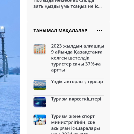
Пойызда немесе вокзалда
затыңызды ұмытсаңыз не іс...
ТАНЫМАЛ МАҚАЛАЛАР
2023 жылдың алғашқы
9 айында Қазақстанға
келген шетелдік
туристер саны 37%-ға
артты
Үздік авторлық турлар
Туризм көрсеткіштері
Туризм және спорт
министрлігінің іске
асырған іс-шаралары