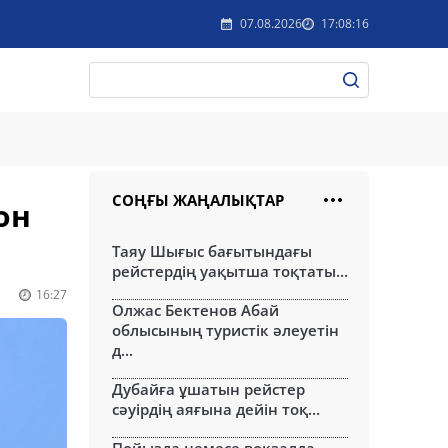
07.08.2026
17:08:16
СОҢҒЫ ЖАҢАЛЫҚТАР
он
Таяу Шығыс бағытындағы
рейстердің уақытша тоқтаты...
16:27
Олжас Бектенов Абай
облысының туристік әлеуетін
д...
Дубайға ұшатын рейстер
сәуірдің аяғына дейін тоқ...