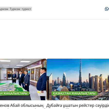
уризм
Туризм
турист
АН ЖАҢАЛЫҚТАРЫ
ҚАЗАҚСТАН ЖАҢАЛЫҚТАРЫ
тенов Абай облысының
Дубайға ұшатын рейстер сәуірді