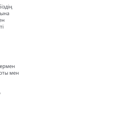
іздің
тына
ен
ті
термен
орты мен
р