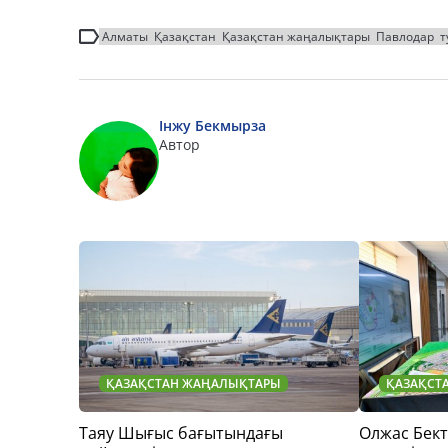
Алматы
Қазақстан
Қазақстан жаңалықтары
Павлодар
т
Інжу Бекмырза
Автор
ҚАЗАҚСТАН ЖАҢАЛЫҚТАРЫ
ҚАЗАҚСТ
Таяу Шығыс бағытындағы
Олжас Бек