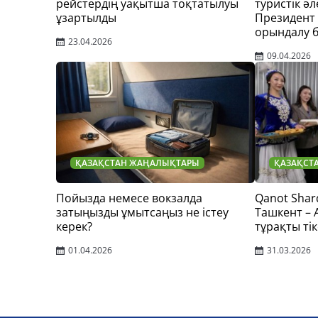
рейстердің уақытша тоқтатылуы
туристік әл
ұзартылды
Президент
орындалу 
23.04.2026
09.04.2026
ҚАЗАҚСТАН ЖАҢАЛЫҚТАРЫ
ҚАЗАҚСТ
Пойызда немесе вокзалда
Qanot Shar
затыңызды ұмытсаңыз не істеу
Ташкент –
керек?
тұрақты тік
01.04.2026
31.03.2026