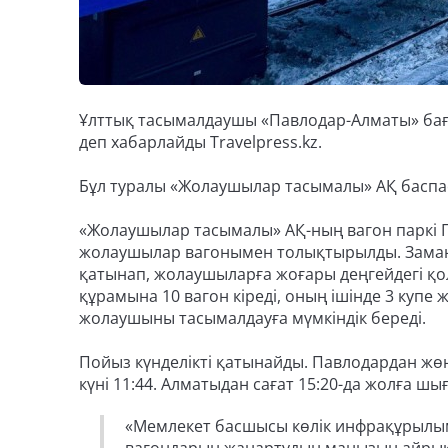
Ұлттық тасымалдаушы «Павлодар-Алматы» бағы
деп хабарлайды Travelpress.kz.
Бұл туралы «Жолаушылар тасымалы» АҚ баспасө
«Жолаушылар тасымалы» АҚ-ның вагон паркі П
жолаушылар вагонымен толықтырылды. Заман
қатынап, жолаушыларға жоғары деңгейдегі қо
құрамына 10 вагон кіреді, оның ішінде 3 купе
жолаушыны тасымалдауға мүмкіндік береді.
Пойыз күнделікті қатынайды. Павлодардан жөне
күні 11:44. Алматыдан сағат 15:20-да жолға шығ
«Мемлекет басшысы көлік инфрақұрылы