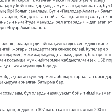
а атап көрсетті. Аталған мақсаттарды жүзеге асыру
жаңарту бойынша қарқынды жұмыс атқарып жатыр, бұл б
ң бірі болып саналады. Бүгін «Павлодар-Алматы» бағы
ығардық. Жаңартылған пойыз Қазақстанның солтүстік п
ланысын нығайтуда маңызды рөл атқарады», – деп атап өт
оры Әнуар Ахметжанов.
леніп, олардың дизайны, қауіпсіздігі, сенімділігі және
гейі жоғары стандарттарға сәйкес келеді. Купелер әр
рындармен, жеке жарықдиодты шамдармен, бас тірегіш
ған қосымша мүмкіндіктермен жабдықталған (екі USB п
та қуаттауға мүмкіндік береді.
 жабдықталған купелер мен арбаларға арналған орында
 шақыруға арналған батырма бар.
н созылады, бұл олардың ұзақ уақыт бойы тиімді қызмет
андық өндірістен 307 вагон сатып алып, оның 200-ін