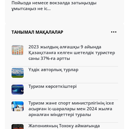
Пойызда немесе вокзалда затыңызды
ұмытсаңыз не іс...
ТАНЫМАЛ МАҚАЛАЛАР
2023 жылдың алғашқы 9 айында
Қазақстанға келген шетелдік туристер
саны 37%-ға артты
Үздік авторлық турлар
Туризм көрсеткіштері
Туризм және спорт министрлігінің іске
асырған іс-шаралары мен 2024 жылға
арналған міндеттері туралы
Жапонияның Тохоку аймағында