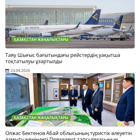
ҚАЗАҚСТАН ЖАҢАЛЫҚТАРЫ
Таяу Шығыс бағытындағы рейстердің уақытша
тоқтатылуы ұзартылды
23.04.2026
ҚАЗАҚСТАН ЖАҢАЛЫҚТАРЫ
Олжас Бектенов Абай облысының туристік әлеуетін
дамыту жөніндегі Президент тапсырмасының