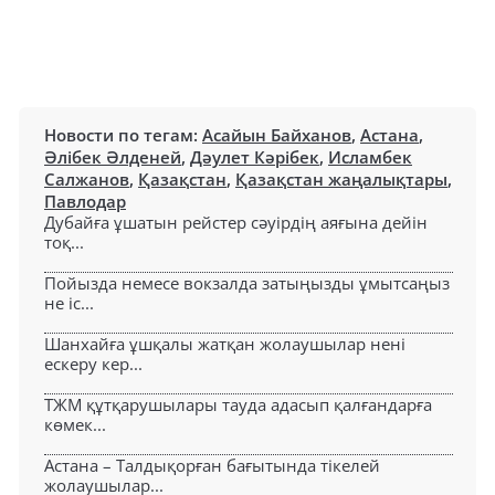
Новости по тегам:
Асайын Байханов
,
Астана
,
Әлібек Әлденей
,
Дәулет Кәрібек
,
Исламбек
Салжанов
,
Қазақстан
,
Қазақстан жаңалықтары
,
Павлодар
Дубайға ұшатын рейстер сәуірдің аяғына дейін
тоқ...
Пойызда немесе вокзалда затыңызды ұмытсаңыз
не іс...
Шанхайға ұшқалы жатқан жолаушылар нені
ескеру кер...
ТЖМ құтқарушылары тауда адасып қалғандарға
көмек...
Астана – Талдықорған бағытында тікелей
жолаушылар...