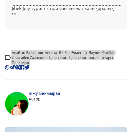
Jibek Joly туристік пойызы кезекті халықаралық
са...
Асайын Байханов
Астана
Әлібек Әлденей
Дәулет Кәрібек
Исламбек Салжанов
Қазақстан
Қазақстан жаңалықтары
Павлодар
Інжу Бекмырза
Автор