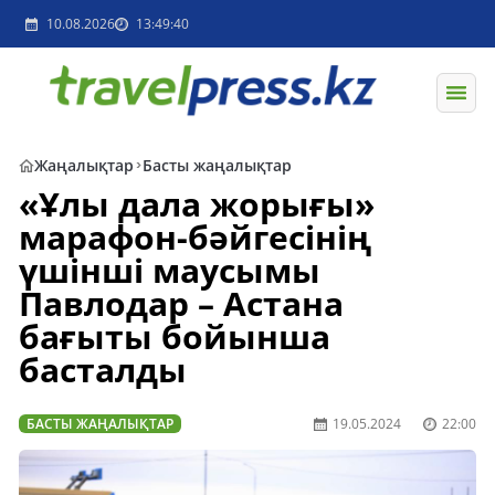
10.08.2026
13:49:40
Жаңалықтар
Басты жаңалықтар
«Ұлы дала жорығы»
марафон-бәйгесінің
үшінші маусымы
Павлодар – Астана
бағыты бойынша
басталды
БАСТЫ ЖАҢАЛЫҚТАР
19.05.2024
22:00