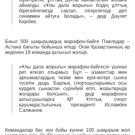
айналды. «Ұлы дала жорығы» біздің ұлттық
бірегейлігімізді сақтап, ілгерілетеді деп
сеніммен айтуға болады», – деді Дәулет
Кәрібек.
Биыл 500 шақырымдық марафон-бәйге Павлодар –
Астана бағыты бойынша өтеді. Оған Қазақстанның әр
өңірінен 19 команда қатысып жатыр.
«Ұлы дала жорығы» марафон-бәйгесін үшінші
рет өткізіп отырмыз. Бұл – азаматтар мен
арғымақтардың төзімі мен ерік-жігері сынға
түсетін дода. Барлық спортшыларымыз осы
күрделі сынақтан сүрінбей өтіп, жорытқанда
жолдары болсын!», - деді марафонға
қатысушыларға ҚР Ұлттық спорт
қауымдастығының президенті Исламбек
Салжанов.
Командалар бес күн бойы күніне 100 шақырым жол