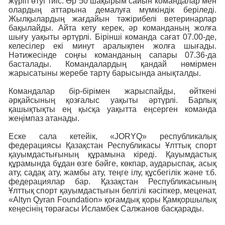
жүріп өтуі тиіс. Әр 50 шақырым сайын командалар мен
олардың аттарына демалуға мүмкіндік беріледі.
Жылқылардың жағдайын тәжірибелі ветеринарлар
бақылайды. Айта кету керек, әр команданың жолға
шығу уақыты әртүрлі. Бірінші команда сағат 07.00-де,
келесілер екі минут аралықпен жолға шығады.
Нәтижесінде соңғы команданың сапары 07.36-да
басталады. Командалардың қандай нөмірмен
жарысатыны жеребе тарту барысында анықталды.
Командалар бір-бірімен жарыспайды, өйткені
әрқайсының қозғалыс уақыты әртүрлі. Барлық
қашықтықты ең қысқа уақытта еңсерген команда
жеңімпаз атанады.
Еске сала кетейік, «JORYQ» республикалық
федерациясы Қазақстан Республикасы Ұлттық спорт
қауымдастығының құрамына кіреді. Қауымдастық
құрамында бұдан өзге бәйге, көкпар, аударыспақ, асық
ату, садақ ату, жамбы ату, теңге ілу, құсбегілік және т.б.
федерациялар бар. Қазақстан Республикасының
Ұлттық спорт қауымдастығын белгілі кәсіпкер, меценат,
«Altyn Qyran Foundation» қоғамдық қоры Қамқоршылық
кеңесінің төрағасы Исламбек Салжанов басқарады.