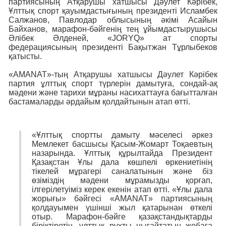
партиясының Атқарушы хатшысы Дәулет Кәрібек,
Ұлттық спорт қауымдастығының президенті Исламбек
Салжанов, Павлодар облысының әкімі Асайын
Байханов, марафон-бәйгенің тең ұйымдастырушысы
Әлібек Әлденей, «JORYQ» ат спорты
федерациясының президенті Бақытжан Тұрлыбеков
қатысты.
«AMANAT»-тың Атқарушы хатшысы Дәулет Кәрібек
партия ұлттық спорт түрлерін дамытуға, сондай-ақ
мәдени және тарихи мұраны насихаттауға бағытталған
бастамаларды әрдайым қолдайтынын атап өтті.
«Ұлттық спортты дамыту мәселесі әркез
Мемлекет басшысы Қасым-Жомарт Тоқаевтың
назарында. Ұлттық құрылтайда Президент
Қазақстан Ұлы дала көшпелі өркениетінің
тікелей мұрагері саналатынын және біз
өзіміздің мәдени мұрамызды қорғап,
ілгерілетуіміз керек екенін атап өтті. «Ұлы дала
жорығы» бәйгесі «AMANAT» партиясының
қолдауымен үшінші жыл қатарынан өткелі
отыр. Марафон-бәйге қазақстандықтарды
біріктіретін, ұлттық рухты нығайтатын жобаға