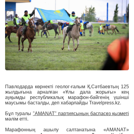
Павлодарда көрнекті геолог-ғалым Қ.Сәтбаевтың 125
жылдығына арналған «Ұлы дала жорығы» кең
ауқымды республикалық марафон-бәйгенің үшінші
маусымы басталды, деп хабарлайды Travelpress.kz.
Бұл туралы
"АMANAT" партиясының баспасөз қызметі
мәлім етті.
Марафонның ашылу салтанатына «AMANAT»