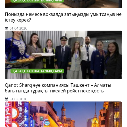
ҚАЗАҚСТАН ЖАҢАЛЫҚТАРЫ
Пойызда немесе вокзалда затыңызды ұмытсаңыз не
істеу керек?
01.04.2026
ҚАЗАҚСТАН ЖАҢАЛЫҚТАРЫ
Qanot Sharq әуе компаниясы Ташкент – Алматы
бағытында тұрақты тікелей рейсті іске қосты
31.03.2026