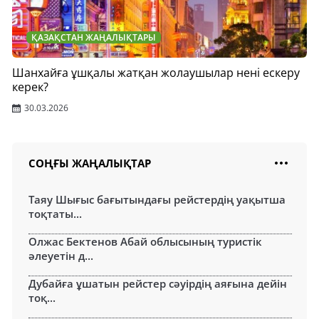
ҚАЗАҚСТАН ЖАҢАЛЫҚТАРЫ
Шанхайға ұшқалы жатқан жолаушылар нені ескеру
керек?
30.03.2026
СОҢҒЫ ЖАҢАЛЫҚТАР
Таяу Шығыс бағытындағы рейстердің уақытша
тоқтаты...
Олжас Бектенов Абай облысының туристік
әлеуетін д...
Дубайға ұшатын рейстер сәуірдің аяғына дейін
тоқ...