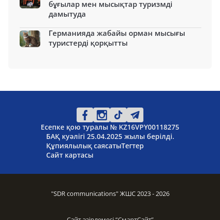
бұғылар мен мысықтар туризмді
дамытуда
Германияда жабайы орман мысығы
туристерді қорқытты
Есепке қою туралы № KZ16VPY00118275
БАҚ куәлігі 25.04.2025 жылы берілді.
Құпиялылық саясаты
Тегтер
Сайт картасы
"SDR communications" ЖШС 2023 - 2026
Сайт әзірлемесі “
СмартСайт
”