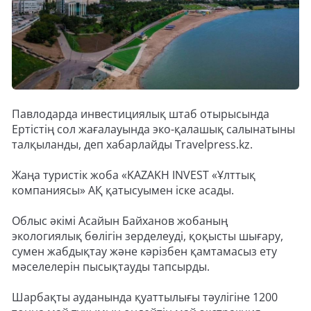
Павлодарда инвестициялық штаб отырысында
Ертістің сол жағалауында эко-қалашық салынатыны
талқыланды, деп хабарлайды Travelpress.kz.
Жаңа туристік жоба «KAZAKH INVEST «Ұлттық
компаниясы» АҚ қатысуымен іске асады.
Облыс әкімі Асайын Байханов жобаның
экологиялық бөлігін зерделеуді, қоқысты шығару,
сумен жабдықтау және кәрізбен қамтамасыз ету
мәселелерін пысықтауды тапсырды.
Шарбақты ауданында қуаттылығы тәулігіне 1200