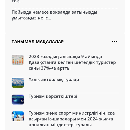
тоқ...
Пойызда немесе вокзалда затыңызды
ұмытсаңыз не іс...
ТАНЫМАЛ МАҚАЛАЛАР
2023 жылдың алғашқы 9 айында
Қазақстанға келген шетелдік туристер
саны 37%-ға артты
Үздік авторлық турлар
Туризм көрсеткіштері
Туризм және спорт министрлігінің іске
асырған іс-шаралары мен 2024 жылға
арналған міндеттері туралы