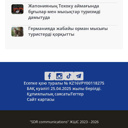
Жапонияның Тохоку аймағында
бұғылар мен мысықтар туризмді
дамытуда
Германияда жабайы орман мысығы
туристерді қорқытты
Есепке қою туралы № KZ16VPY00118275
БАҚ куәлігі 25.04.2025 жылы берілді.
Құпиялылық саясаты
Тегтер
Сайт картасы
"SDR communications" ЖШС 2023 - 2026