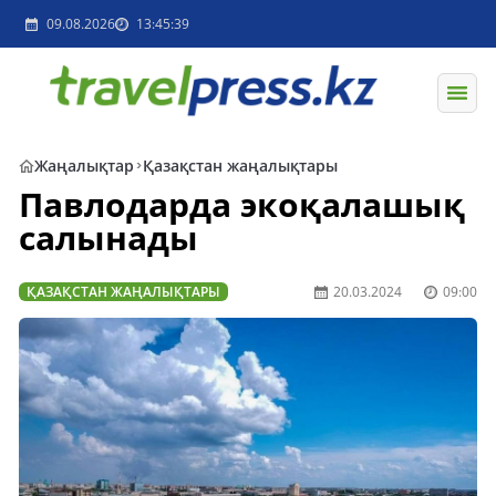
09.08.2026
13:45:39
Жаңалықтар
Қазақстан жаңалықтары
Павлодарда экоқалашық
салынады
ҚАЗАҚСТАН ЖАҢАЛЫҚТАРЫ
20.03.2024
09:00