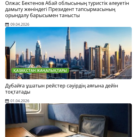
Олжас Бектенов Абай облысының туристік әлеуетін
дамыту жөніндегі Президент тапсырмасының
орындалу барысымен танысты
09.04.2026
ҚАЗАҚСТАН ЖАҢАЛЫҚТАРЫ
Дубайға ұшатын рейстер сәуірдің аяғына дейін
тоқтатады
01.04.2026