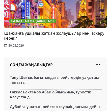
ҚАЗАҚСТАН ЖАҢАЛЫҚТАРЫ
Шанхайға ұшқалы жатқан жолаушылар нені ескеру
керек?
30.03.2026
СОҢҒЫ ЖАҢАЛЫҚТАР
Таяу Шығыс бағытындағы рейстердің уақытша
тоқтаты...
Олжас Бектенов Абай облысының туристік
әлеуетін д...
Дубайға ұшатын рейстер сәуірдің аяғына дейін