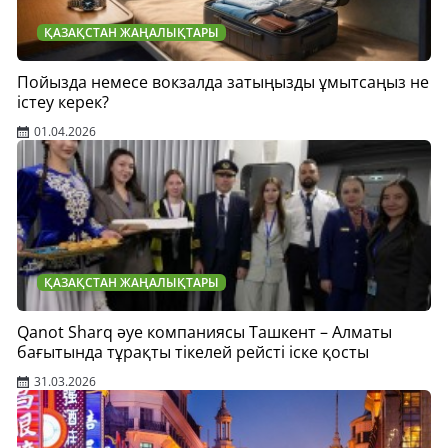
ҚАЗАҚСТАН ЖАҢАЛЫҚТАРЫ
Пойызда немесе вокзалда затыңызды ұмытсаңыз не
істеу керек?
01.04.2026
ҚАЗАҚСТАН ЖАҢАЛЫҚТАРЫ
Qanot Sharq әуе компаниясы Ташкент – Алматы
бағытында тұрақты тікелей рейсті іске қосты
31.03.2026