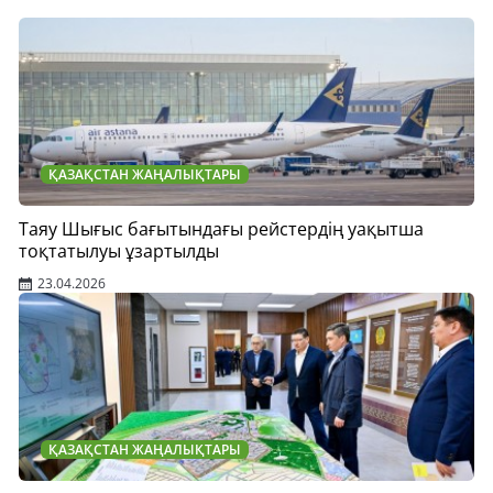
ҚАЗАҚСТАН ЖАҢАЛЫҚТАРЫ
Таяу Шығыс бағытындағы рейстердің уақытша
тоқтатылуы ұзартылды
23.04.2026
ҚАЗАҚСТАН ЖАҢАЛЫҚТАРЫ