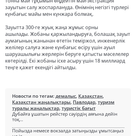
тонна май тұқымын өңдейтін май-экстракция
зауытын салу жоспарлануда. Өнімнің негізгі түрлері
күнбағыс майы мен күнжара болмақ.
Зауытта 300-ге жуық жаңа жұмыс орны
ашылады. Жобаны қаржыландыруға, болашақ зауыт
аумағының жанынан өтетін теміржол, инженерлік
желілер салуға және күнбағыс өсіру үшін ауыл
шаруашылығы жерлерін беруге қатысты мәселелер
көтерілді. Екі жобаны іске асыру үшін 18 миллиард
теңге қажет екендігі айтылды.
Новости по тегам:
демалыс
,
Қазақстан
,
Қазақстан жаңалықтары
,
Павлодар
,
туризм
туралы жаңалықтар
,
туристік бағыт
Дубайға ұшатын рейстер сәуірдің аяғына дейін
тоқ...
Пойызда немесе вокзалда затыңызды ұмытсаңыз
не іс...