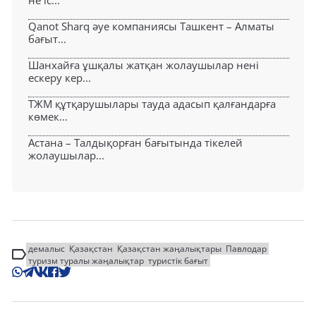
Qanot Sharq әуе компаниясы Ташкент – Алматы
бағыт...
Шанхайға ұшқалы жатқан жолаушылар нені
ескеру кер...
ТЖМ құтқарушылары тауда адасып қалғандарға
көмек...
Астана – Талдықорған бағытында тікелей
жолаушылар...
демалыс
Қазақстан
Қазақстан жаңалықтары
Павлодар
туризм туралы жаңалықтар
туристік бағыт