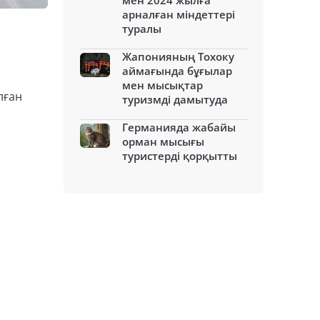
мен 2024 жылға
арналған міндеттері
туралы
Жапонияның Тохоку
аймағында бұғылар
мен мысықтар
лған
туризмді дамытуда
Германияда жабайы
орман мысығы
туристерді қорқытты