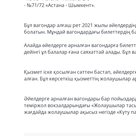
- №71/72 «Астана - Шымкент».
Бұл вагондар алғаш рет 2021 жылы әйелдердің
болатын. Мұндай вагондардағы билеттердің б
Алайда әйелдерге арналған вагондарға билетт
дейінгі ұл балалар ғана саяхаттай алады. Бұл 
Қызмет іске қосылған сәттен бастап, әйелдер
алған. Бұл көрсеткіш қызметтің жолаушылар а
Әйелдерге арналған вагондары бар пойыздарды
теміржол вокзалдарындағы «Жолаушылар тасы
жағдайда жолаушылар ақысыз негізде «Күту п