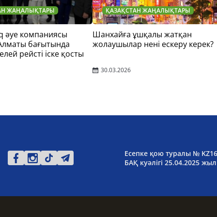
АН ЖАҢАЛЫҚТАРЫ
ҚАЗАҚСТАН ЖАҢАЛЫҚТАРЫ
q әуе компаниясы
Шанхайға ұшқалы жатқан
 Алматы бағытында
жолаушылар нені ескеру керек?
елей рейсті іске қосты
30.03.2026
Есепке қою туралы № KZ1
БАҚ куәлігі 25.04.2025 жыл