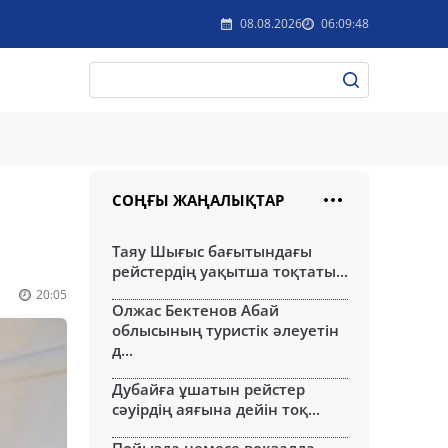
08.08.2026
06:09:48
СОҢҒЫ ЖАҢАЛЫҚТАР
Таяу Шығыс бағытындағы
рейстердің уақытша тоқтаты...
20:05
Олжас Бектенов Абай
облысының туристік әлеуетін
д...
Дубайға ұшатын рейстер
сәуірдің аяғына дейін тоқ...