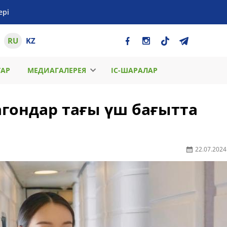
ері
RU
KZ
ТАР
МЕДИАГАЛЕРЕЯ
ІС-ШАРАЛАР
агондар тағы үш бағытта
22.07.2024