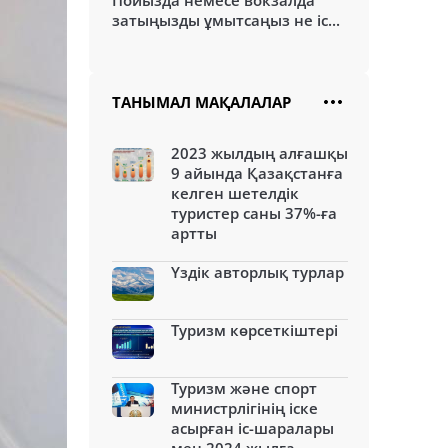
Пойызда немесе вокзалда
затыңызды ұмытсаңыз не іс...
ТАНЫМАЛ МАҚАЛАЛАР
2023 жылдың алғашқы
9 айында Қазақстанға
келген шетелдік
туристер саны 37%-ға
артты
Үздік авторлық турлар
Туризм көрсеткіштері
Туризм және спорт
министрлігінің іске
асырған іс-шаралары