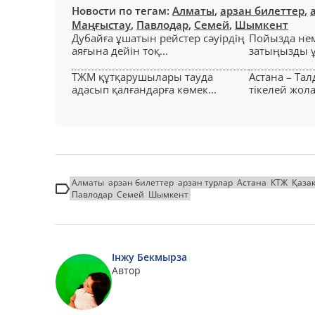
Новости по тегам:
Алматы
,
арзан билеттер
,
Маңғыстау
,
Павлодар
,
Семей
,
Шымкент
Дубайға ұшатын рейстер сәуірдің
Пойызда нем
аяғына дейін тоқ...
затыңызды ұм
ТЖМ құтқарушылары тауда
Астана – Та
адасып қалғандарға көмек...
тікелей жол
Алматы
арзан билеттер
арзан турлар
Астана
КТЖ
Қаза
Павлодар
Семей
Шымкент
Інжу Бекмырза
Автор