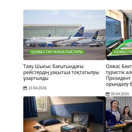
ҚАЗАҚСТАН ЖАҢАЛЫҚТАРЫ
ҚАЗАҚСТ
Таяу Шығыс бағытындағы
Олжас Бек
рейстердің уақытша тоқтатылуы
туристік әл
ұзартылды
Президент
орындалу 
23.04.2026
09.04.2026