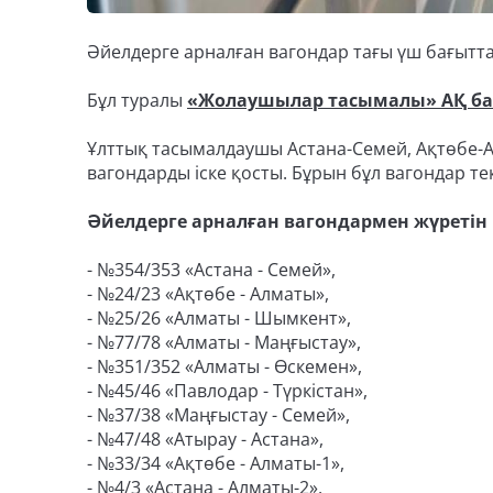
Әйелдерге арналған вагондар тағы үш бағытта
Бұл туралы
«Жолаушылар тасымалы» АҚ ба
Ұлттық тасымалдаушы Астана-Семей, Ақтөбе-
вагондарды іске қосты. Бұрын бұл вагондар тек
Әйелдерге арналған вагондармен жүретін
- №354/353 «Астана - Семей»,
- №24/23 «Ақтөбе - Алматы»,
- №25/26 «Алматы - Шымкент»,
- №77/78 «Алматы - Маңғыстау»,
- №351/352 «Алматы - Өскемен»,
- №45/46 «Павлодар - Түркістан»,
- №37/38 «Маңғыстау - Семей»,
- №47/48 «Атырау - Астана»,
- №33/34 «Ақтөбе - Алматы-1»,
- №4/3 «Астана - Алматы-2»,