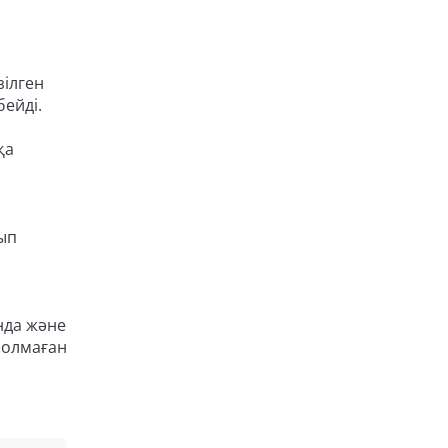
зілген
ейді.
қа
ып
нда және
болмаған