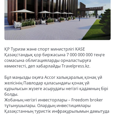
ҚР Туризм және спорт министрлігі KASE
Қазақстандық қор биржасына 7 000 000 000 теңге
сомасына облигацияларды орналастыруға
көмектесті, деп хабарлайды Travelpress.kz.
Бұл маңызды оқиға Accor халықаралық қонақ үй
желісінің Павлодар қаласындағы қонақ үй
құрылысын жүзеге асырудағы негізгі қадамның бірі
болды.
Жобаның негізгі инвесторлары – Freedom broker
тұтынушылары. Олардың инвестициялары
Қазақстанның туристік инфрақұрылымын дамытуда