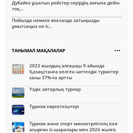
Дубайға ұшатын рейстер сәуірдің аяғына дейін
тоқ...
Пойызда немесе вокзалда затыңызды
ұмытсаңыз не іс...
ТАНЫМАЛ МАҚАЛАЛАР
2023 жылдың алғашқы 9 айында
Қазақстанға келген шетелдік туристер
саны 37%-ға артты
Үздік авторлық турлар
Туризм көрсеткіштері
Туризм және спорт министрлігінің іске
асырған іс-шаралары мен 2024 жылға