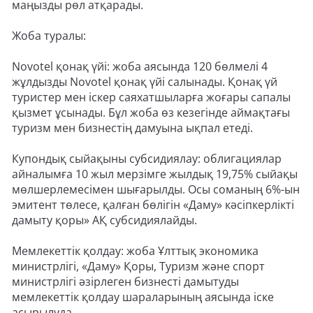
маңызды рөл атқарады.
Жоба туралы:
Novotel қонақ үйі: жоба аясында 120 бөлмелі 4
жұлдызды Novotel қонақ үйі салынады. Қонақ үй
туристер мен іскер саяхатшыларға жоғары сапалы
қызмет ұсынады. Бұл жоба өз кезегінде аймақтағы
туризм мен бизнестің дамуына ықпал етеді.
Купондық сыйақыны субсидиялау: облигациялар
айналымға 10 жыл мерзімге жылдық 19,75% сыйақы
мөлшерлемесімен шығарылды. Осы соманың 6%-ын
эмитент төлесе, қалған бөлігін «Даму» кәсіпкерлікті
дамыту қоры» АҚ субсидиялайды.
Мемлекеттік қолдау: жоба Ұлттық экономика
министрлігі, «Даму» Қоры, Туризм және спорт
министрлігі әзірлеген бизнесті дамытуды
мемлекеттік қолдау шараларының аясында іске
асырылуда.