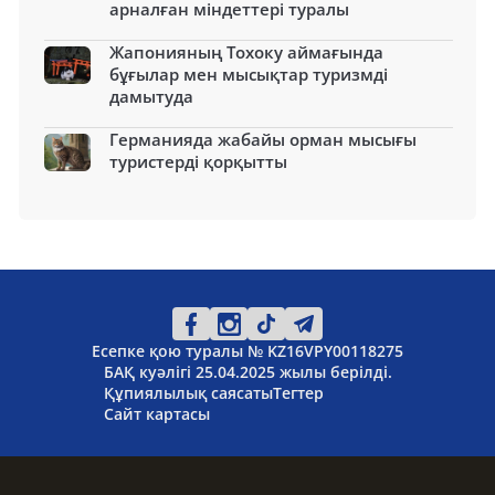
арналған міндеттері туралы
Жапонияның Тохоку аймағында
бұғылар мен мысықтар туризмді
дамытуда
Германияда жабайы орман мысығы
туристерді қорқытты
Есепке қою туралы № KZ16VPY00118275
БАҚ куәлігі 25.04.2025 жылы берілді.
Құпиялылық саясаты
Тегтер
Сайт картасы