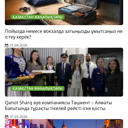
ҚАЗАҚСТАН ЖАҢАЛЫҚТАРЫ
Пойызда немесе вокзалда затыңызды ұмытсаңыз не
істеу керек?
01.04.2026
ҚАЗАҚСТАН ЖАҢАЛЫҚТАРЫ
Qanot Sharq әуе компаниясы Ташкент – Алматы
бағытында тұрақты тікелей рейсті іске қосты
31.03.2026