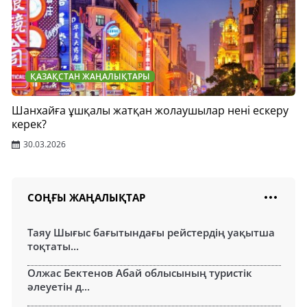
ҚАЗАҚСТАН ЖАҢАЛЫҚТАРЫ
Шанхайға ұшқалы жатқан жолаушылар нені ескеру
керек?
30.03.2026
СОҢҒЫ ЖАҢАЛЫҚТАР
Таяу Шығыс бағытындағы рейстердің уақытша
тоқтаты...
Олжас Бектенов Абай облысының туристік
әлеуетін д...