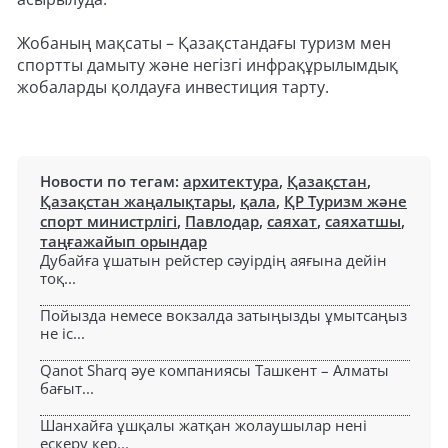
Жобаның мақсаты – Қазақстандағы туризм мен
спортты дамыту және негізгі инфрақұрылымдық
жобаларды қолдауға инвестиция тарту.
Новости по тегам:
архитектура
,
Қазақстан
,
Қазақстан жаңалықтары
,
қала
,
ҚР Туризм және
спорт министрлігі
,
Павлодар
,
саяхат
,
саяхатшы
,
таңғажайып орындар
Дубайға ұшатын рейстер сәуірдің аяғына дейін
тоқ...
Пойызда немесе вокзалда затыңызды ұмытсаңыз
не іс...
Qanot Sharq әуе компаниясы Ташкент – Алматы
бағыт...
Шанхайға ұшқалы жатқан жолаушылар нені
ескеру кер...