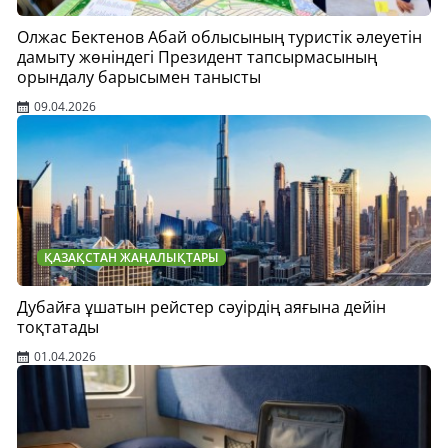
Олжас Бектенов Абай облысының туристік әлеуетін
дамыту жөніндегі Президент тапсырмасының
орындалу барысымен танысты
09.04.2026
ҚАЗАҚСТАН ЖАҢАЛЫҚТАРЫ
Дубайға ұшатын рейстер сәуірдің аяғына дейін
тоқтатады
01.04.2026