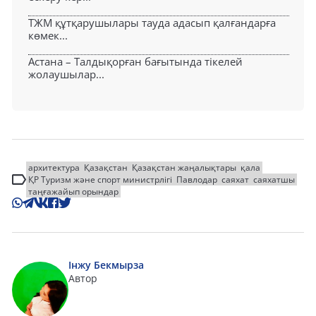
ТЖМ құтқарушылары тауда адасып қалғандарға
көмек...
Астана – Талдықорған бағытында тікелей
жолаушылар...
архитектура
Қазақстан
Қазақстан жаңалықтары
қала
ҚР Туризм және спорт министрлігі
Павлодар
саяхат
саяхатшы
таңғажайып орындар
Інжу Бекмырза
Автор