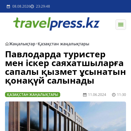
08.08.2026
23:29:48
Жаңалықтар
Қазақстан жаңалықтары
Павлодарда туристер
мен іскер саяхатшыларға
сапалы қызмет ұсынатын
қонақүй салынады
ҚАЗАҚСТАН ЖАҢАЛЫҚТАРЫ
11.06.2024
11:30