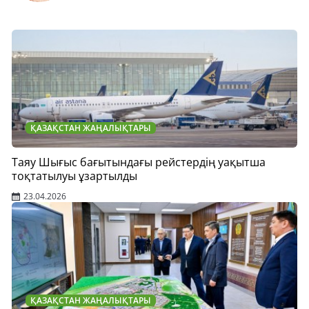
ҚАЗАҚСТАН ЖАҢАЛЫҚТАРЫ
Таяу Шығыс бағытындағы рейстердің уақытша
тоқтатылуы ұзартылды
23.04.2026
ҚАЗАҚСТАН ЖАҢАЛЫҚТАРЫ