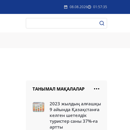
08.08.2026
01:57:35
ТАНЫМАЛ МАҚАЛАЛАР
2023 жылдың алғашқы
9 айында Қазақстанға
келген шетелдік
туристер саны 37%-ға
артты