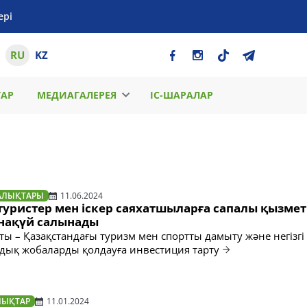
ері
RU
KZ
ТАР
МЕДИАГАЛЕРЕЯ
ІС-ШАРАЛАР
АЛЫҚТАРЫ
11.06.2024
туристер мен іскер саяхатшыларға сапалы қызмет
нақүй салынады
ы – Қазақстандағы туризм мен спортты дамыту және негізгі
ық жобаларды қолдауға инвестиция тарту
ЛЫҚТАР
11.01.2024