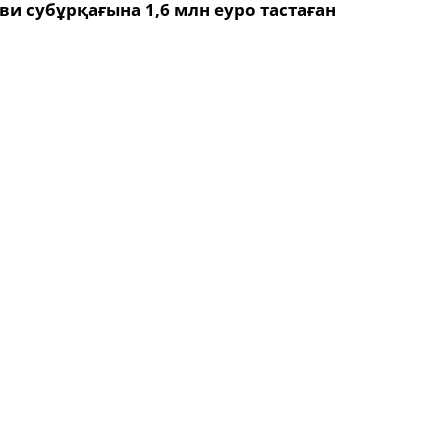
ви субұрқағына 1,6 млн еуро тастаған