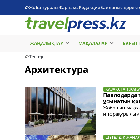
Жоба туралы
Жарнама
Редакция
Байланыс дерект
ЖАҢАЛЫҚТАР
МАҚАЛАЛАР
БАҒЫТ
Тегтер
Архитектура
ҚАЗАҚСТАН ЖАҢ
Павлодарда 
ұсынатын қо
Жобаның мақсат
инфрақұрылымд
ШЕТЕЛДІК ЖАҢА