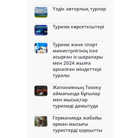
Үздік авторлық турлар
Туризм көрсеткіштері
Туризм және спорт
министрлігінің іске
асырған іс-шаралары
мен 2024 жылға
арналған міндеттері
туралы
Жапонияның Тохоку
аймағында бұғылар
мен мысықтар
туризмді дамытуда
Германияда жабайы
орман мысығы
туристерді қорқытты