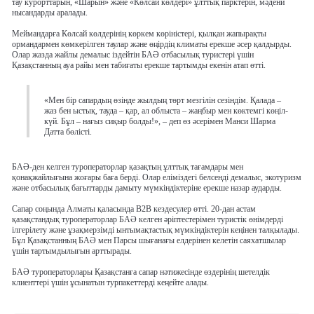
тау курорттарын, «Шарын» және «Көлсай көлдері» ұлттық парктерін, мәдени
нысандарды аралады.
Меймандарға Көлсай көлдерінің көркем көріністері, қылқан жапырақты
ормандармен көмкерілген таулар және өңірдің климаты ерекше әсер қалдырды.
Олар жазда жайлы демалыс іздейтін БАӘ отбасылық туристері үшін
Қазақстанның ауа райы мен табиғаты ерекше тартымды екенін атап өтті.
«Мен бір сапардың өзінде жылдың төрт мезгілін сезіндім. Қалада –
жаз бен ыстық, тауда – қар, ал облыста – жаңбыр мен көктемгі көңіл-
күй. Бұл – нағыз сиқыр болды!», – деп өз әсерімен Манси Шарма
Датта бөлісті.
БАӘ-ден келген туроператорлар қазақтың ұлттық тағамдары мен
қонақжайлығына жоғары баға берді. Олар еліміздегі белсенді демалыс, экотуризм
және отбасылық бағыттарды дамыту мүмкіндіктеріне ерекше назар аударды.
Сапар соңында Алматы қаласында B2B кездесулер өтті. 20-дан астам
қазақстандық туроператорлар БАӘ келген әріптестерімен туристік өнімдерді
ілгерілету және ұзақмерзімді ынтымақтастық мүмкіндіктерін кеңінен талқылады.
Бұл Қазақстанның БАӘ мен Парсы шығанағы елдерінен келетін саяхатшылар
үшін тартымдылығын арттырады.
БАӘ туроператорлары Қазақстанға сапар нәтижесінде өздерінің шетелдік
клиенттері үшін ұсынатын турпакеттерді кеңейте алады.