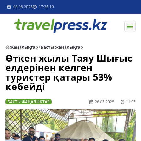
08.08.2026
17:36:19
Жаңалықтар
Басты жаңалықтар
Өткен жылы Таяу Шығыс
елдерінен келген
туристер қатары 53%
көбейді
БАСТЫ ЖАҢАЛЫҚТАР
26.05.2025
11:05