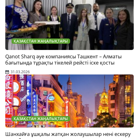
ҚАЗАҚСТАН ЖАҢАЛЫҚТАРЫ
Qanot Sharq әуе компаниясы Ташкент – Алматы
бағытында тұрақты тікелей рейсті іске қосты
31.03.2026
ҚАЗАҚСТАН ЖАҢАЛЫҚТАРЫ
Шанхайға ұшқалы жатқан жолаушылар нені ескеру