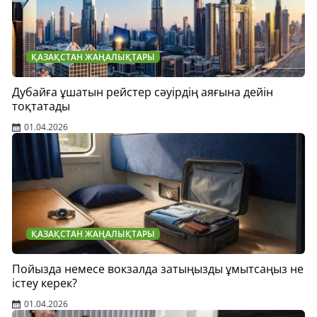
ҚАЗАҚСТАН ЖАҢАЛЫҚТАРЫ
Дубайға ұшатын рейстер сәуірдің аяғына дейін
тоқтатады
01.04.2026
ҚАЗАҚСТАН ЖАҢАЛЫҚТАРЫ
Пойызда немесе вокзалда затыңызды ұмытсаңыз не
істеу керек?
01.04.2026