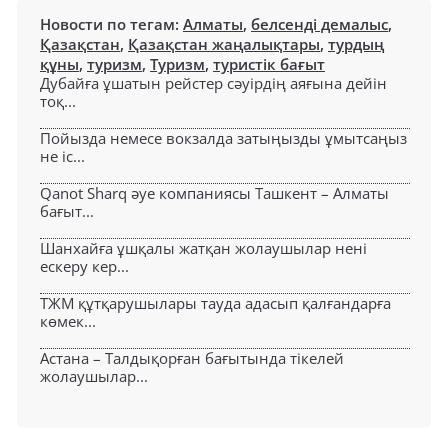
Новости по тегам:
Алматы
,
белсенді демалыс
,
Қазақстан
,
Қазақстан жаңалықтары
,
турдың
құны
,
туризм
,
Туризм
,
туристік бағыт
Дубайға ұшатын рейстер сәуірдің аяғына дейін
тоқ...
Пойызда немесе вокзалда затыңызды ұмытсаңыз
не іс...
Qanot Sharq әуе компаниясы Ташкент – Алматы
бағыт...
Шанхайға ұшқалы жатқан жолаушылар нені
ескеру кер...
ТЖМ құтқарушылары тауда адасып қалғандарға
көмек...
Астана – Талдықорған бағытында тікелей
жолаушылар...