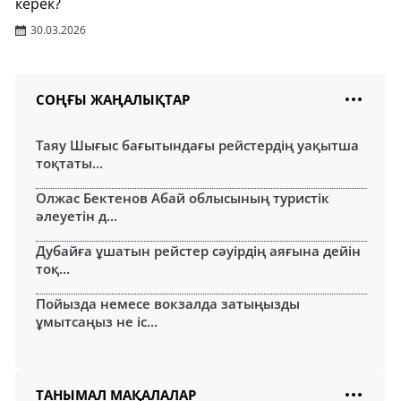
керек?
30.03.2026
СОҢҒЫ ЖАҢАЛЫҚТАР
Таяу Шығыс бағытындағы рейстердің уақытша
тоқтаты...
Олжас Бектенов Абай облысының туристік
әлеуетін д...
Дубайға ұшатын рейстер сәуірдің аяғына дейін
тоқ...
Пойызда немесе вокзалда затыңызды
ұмытсаңыз не іс...
ТАНЫМАЛ МАҚАЛАЛАР