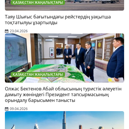
ҚАЗАҚСТАН ЖАҢАЛЫҚТАРЫ
Таяу Шығыс бағытындағы рейстердің уақытша
тоқтатылуы ұзартылды
23.04.2026
ҚАЗАҚСТАН ЖАҢАЛЫҚТАРЫ
Олжас Бектенов Абай облысының туристік әлеуетін
дамыту жөніндегі Президент тапсырмасының
орындалу барысымен танысты
09.04.2026