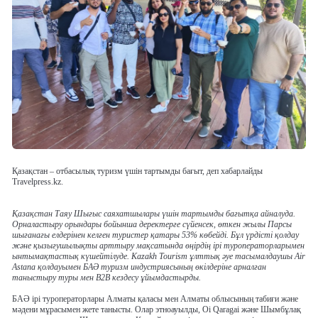
Қазақстан – отбасылық туризм үшін тартымды бағыт, деп хабарлайды
Travelpress.kz.
Қазақстан Таяу Шығыс саяхатшылары үшін тартымды бағытқа айналуда.
Орналастыру орындары бойынша деректерге сүйенсек, өткен жылы Парсы
шығанағы елдерінен келген туристер қатары 53% көбейді. Бұл үрдісті қолдау
және қызығушылықты арттыру мақсатында өңірдің ірі туроператорларымен
ынтымақтастық күшейтілуде. Kazakh Tourism ұлттық әуе тасымалдаушы Air
Astana қолдауымен БАӘ туризм индустриясының өкілдеріне арналған
таныстыру туры мен B2B кездесу ұйымдастырды.
БАӘ ірі туроператорлары Алматы қаласы мен Алматы облысының табиғи және
мәдени мұрасымен жете танысты. Олар этноауылды, Oi Qaragai және Шымбұлақ