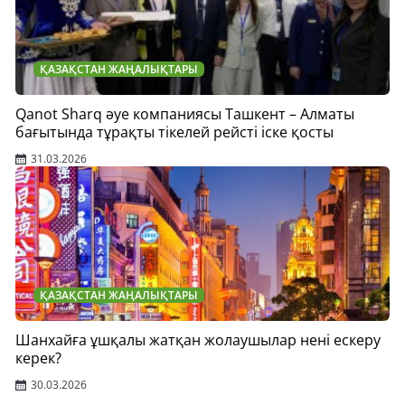
ҚАЗАҚСТАН ЖАҢАЛЫҚТАРЫ
Qanot Sharq әуе компаниясы Ташкент – Алматы
бағытында тұрақты тікелей рейсті іске қосты
31.03.2026
ҚАЗАҚСТАН ЖАҢАЛЫҚТАРЫ
Шанхайға ұшқалы жатқан жолаушылар нені ескеру
керек?
30.03.2026