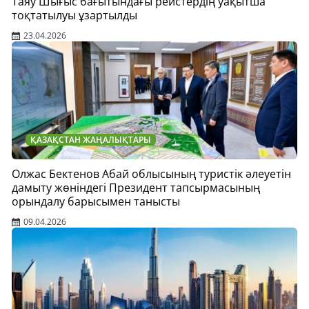
Таяу Шығыс бағытындағы рейстердің уақытша
тоқтатылуы ұзартылды
23.04.2026
ҚАЗАҚСТАН ЖАҢАЛЫҚТАРЫ
Олжас Бектенов Абай облысының туристік әлеуетін
дамыту жөніндегі Президент тапсырмасының
орындалу барысымен танысты
09.04.2026