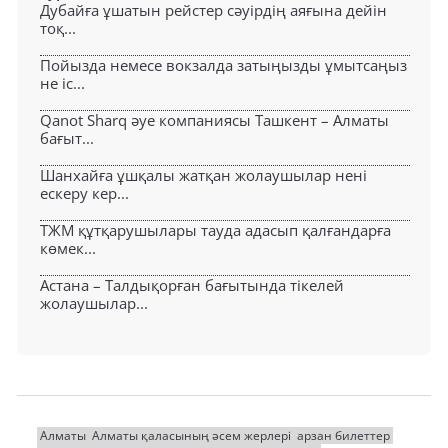
Дубайға ұшатын рейстер сәуірдің аяғына дейін
тоқ...
Пойызда немесе вокзалда затыңызды ұмытсаңыз
не іс...
Qanot Sharq әуе компаниясы Ташкент – Алматы
бағыт...
Шанхайға ұшқалы жатқан жолаушылар нені
ескеру кер...
ТЖМ құтқарушылары тауда адасып қалғандарға
көмек...
Астана – Талдықорған бағытында тікелей
жолаушылар...
Алматы
Алматы қаласының әсем жерлері
арзан билеттер