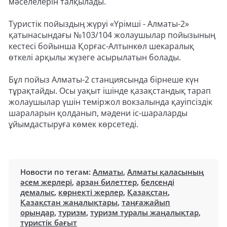
мәселелерін талқылады.
Туристік пойыздың жүруі «Үрімші - Алматы-2»
қатынасындағы №103/104 жолаушылар пойызының
кестесі бойынша Қорғас-Алтынкөл шекаралық
өткелі арқылы жүзеге асырылатын болады.
Бұл пойыз Алматы-2 станциясында бірнеше күн
тұрақтайды. Осы уақыт ішінде қазақстандық тарап
жолаушылар үшін теміржол вокзалында қауіпсіздік
шараларын қолданып, мәдени іс-шараларды
ұйымдастыруға көмек көрсетеді.
Новости по тегам:
Алматы
,
Алматы қаласының
әсем жерлері
,
арзан билеттер
,
белсенді
демалыс
,
көрнекті жерлер
,
Қазақстан
,
Қазақстан жаңалықтары
,
таңғажайып
орындар
,
туризм
,
туризм туралы жаңалықтар
,
туристік бағыт