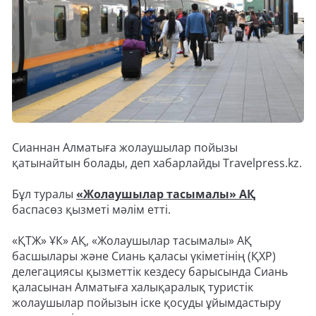
Сианнан Алматыға жолаушылар пойызы
қатынайтын болады, деп хабарлайды Travelpress.kz.
Бұл туралы
«Жолаушылар тасымалы» АҚ
баспасөз қызметі мәлім етті.
«ҚТЖ» ҰК» АҚ, «Жолаушылар тасымалы» АҚ
басшылары және Сиань қаласы үкіметінің (ҚХР)
делегациясы қызметтік кездесу барысында Сиань
қаласынан Алматыға халықаралық туристік
жолаушылар пойызын іске қосуды ұйымдастыру