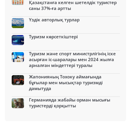
Қазақстанға келген шетелдік туристер
саны 37%-ға артты
Үздік авторлық турлар
Туризм көрсеткіштері
Туризм және спорт министрлігінің іске
асырған іс-шаралары мен 2024 жылға
арналған міндеттері туралы
Жапонияның Тохоку аймағында
бұғылар мен мысықтар туризмді
дамытуда
Германияда жабайы орман мысығы
туристерді қорқытты