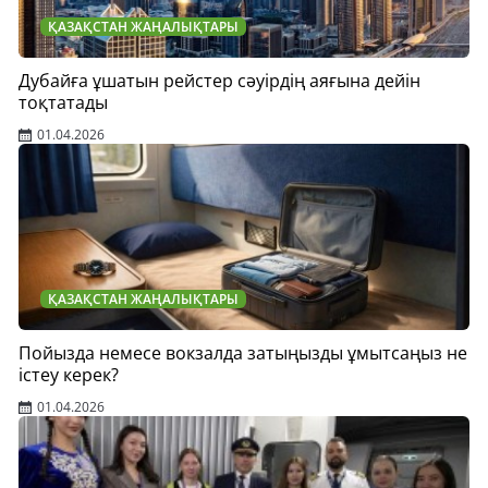
ҚАЗАҚСТАН ЖАҢАЛЫҚТАРЫ
Дубайға ұшатын рейстер сәуірдің аяғына дейін
тоқтатады
01.04.2026
ҚАЗАҚСТАН ЖАҢАЛЫҚТАРЫ
Пойызда немесе вокзалда затыңызды ұмытсаңыз не
істеу керек?
01.04.2026