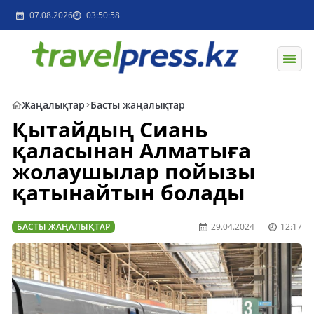
07.08.2026
03:50:58
Жаңалықтар
Басты жаңалықтар
Қытайдың Сиань
қаласынан Алматыға
жолаушылар пойызы
қатынайтын болады
БАСТЫ ЖАҢАЛЫҚТАР
29.04.2024
12:17