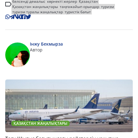
белсенді демалыс
көрнекті жерлер
Қазақстан
Қазақстан жаңалықтары
таңғажайып орындар
туризм
туризм туралы жаңалықтар
туристік бағыт
Інжу Бекмырза
Автор
ҚАЗАҚСТАН ЖАҢАЛЫҚТАРЫ