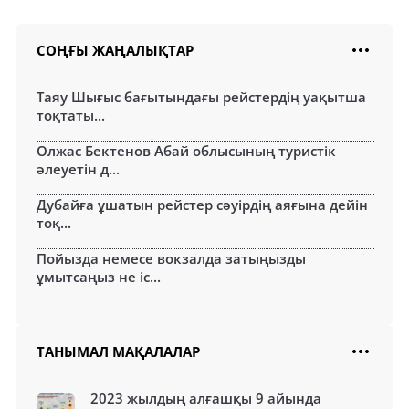
СОҢҒЫ ЖАҢАЛЫҚТАР
Таяу Шығыс бағытындағы рейстердің уақытша
тоқтаты...
Олжас Бектенов Абай облысының туристік
әлеуетін д...
Дубайға ұшатын рейстер сәуірдің аяғына дейін
тоқ...
Пойызда немесе вокзалда затыңызды
ұмытсаңыз не іс...
ТАНЫМАЛ МАҚАЛАЛАР
2023 жылдың алғашқы 9 айында