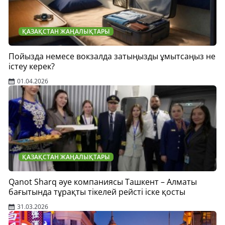
ҚАЗАҚСТАН ЖАҢАЛЫҚТАРЫ
Пойызда немесе вокзалда затыңызды ұмытсаңыз не
істеу керек?
01.04.2026
ҚАЗАҚСТАН ЖАҢАЛЫҚТАРЫ
Qanot Sharq әуе компаниясы Ташкент – Алматы
бағытында тұрақты тікелей рейсті іске қосты
31.03.2026