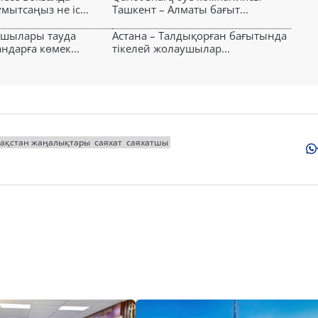
ытсаңыз не іс...
Ташкент – Алматы бағыт...
ушылары тауда
Астана – Талдықорған бағытында
ндарға көмек...
тікелей жолаушылар...
зақстан жаңалықтары
саяхат
саяхатшы