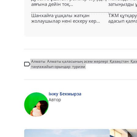
аяғына дейін тоқ...
затыңызды ұм
Шанхайға ұшқалы жатқан
ТЖМ құтқар
жолаушылар нені ескеру кер...
адасып қалға
Алматы
Алматы қаласының әсем жерлері
Қазақстан
Қа
таңғажайып орындар
туризм
Інжу Бекмырза
Автор