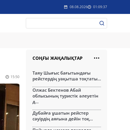
08.08.2026
01:09:37
СОҢҒЫ ЖАҢАЛЫҚТАР
Таяу Шығыс бағытындағы
15:50
рейстердің уақытша тоқтаты...
Олжас Бектенов Абай
облысының туристік әлеуетін
д...
Дубайға ұшатын рейстер
сәуірдің аяғына дейін тоқ...