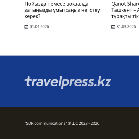
Пойызда немесе вокзалда
Qanot Shar
затыңызды ұмытсаңыз не істеу
Ташкент –
керек?
тұрақты тік
01.04.2026
31.03.2026
"SDR communications" ЖШС 2023 - 2026