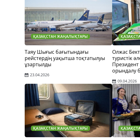
ҚАЗАҚСТАН ЖАҢАЛЫҚТАРЫ
ҚАЗАҚСТ
Таяу Шығыс бағытындағы
Олжас Бек
рейстердің уақытша тоқтатылуы
туристік әл
ұзартылды
Президент
орындалу 
23.04.2026
09.04.2026
ҚАЗАҚСТАН ЖАҢАЛЫҚТАРЫ
ҚАЗАҚСТ