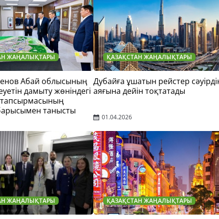
АН ЖАҢАЛЫҚТАРЫ
ҚАЗАҚСТАН ЖАҢАЛЫҚТАРЫ
тенов Абай облысының
Дубайға ұшатын рейстер сәуірді
еуетін дамыту жөніндегі
аяғына дейін тоқтатады
 тапсырмасының
барысымен танысты
01.04.2026
АН ЖАҢАЛЫҚТАРЫ
ҚАЗАҚСТАН ЖАҢАЛЫҚТАРЫ