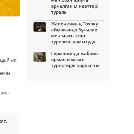
мен 2024 жылға
арналған міндеттері
туралы
Жапонияның Тохоку
аймағында бұғылар
мен мысықтар
туризмді дамытуда
Германияда жабайы
орман мысығы
ндай-ақ
туристерді қорқытты
әмін
» мен
хат
,