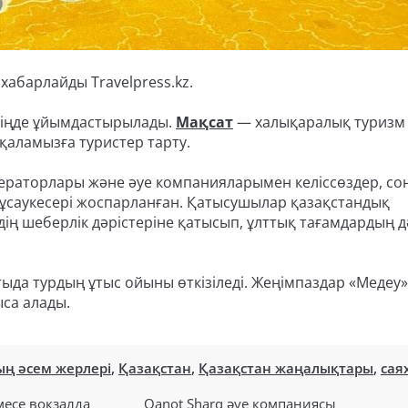
хабарлайды Travelpress.kz.
йжіңде ұйымдастырылады.
Мақсат
— халықаралық туризм
аламызға туристер тарту.
ераторлары және әуе компанияларымен келіссөздер, со
ұсаукесері жоспарланған. Қатысушылар қазақстандық
ің шеберлік дәрістеріне қатысып, ұлттық тағамдардың д
тыда турдың ұтыс ойыны өткізіледі. Жеңімпаздар «Медеу
са алады.
ң әсем жерлері
,
Қазақстан
,
Қазақстан жаңалықтары
,
сая
есе вокзалда
Qanot Sharq әуе компаниясы