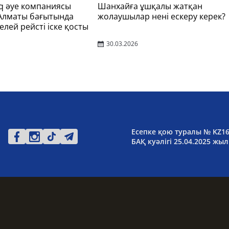
q әуе компаниясы
Шанхайға ұшқалы жатқан
 Алматы бағытында
жолаушылар нені ескеру керек?
елей рейсті іске қосты
30.03.2026
Есепке қою туралы № KZ1
БАҚ куәлігі 25.04.2025 жыл