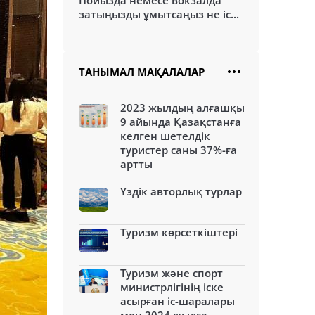
Пойызда немесе вокзалда
затыңызды ұмытсаңыз не іс...
ТАНЫМАЛ МАҚАЛАЛАР
2023 жылдың алғашқы
9 айында Қазақстанға
келген шетелдік
туристер саны 37%-ға
артты
Үздік авторлық турлар
Туризм көрсеткіштері
Туризм және спорт
министрлігінің іске
асырған іс-шаралары