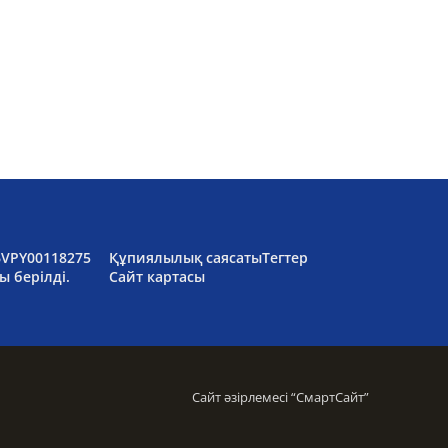
6VPY00118275
Құпиялылық саясаты
Тегтер
ы берілді.
Сайт картасы
Сайт әзірлемесі “
СмартСайт
”