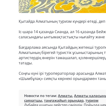
Қытайда Алматының туризм күндері өтеді, деп 
Іс-шара 14 қазанда Сианда, ал 16 қазанда Бе
саласындағы ынтымақтастықты нығайту және қ
Бағдарлама аясында Қытайдың жетекші туроп
Алматының бірегей туристік ұсыныстарының т
артистердің өнерін тамашалап, қолөнершілерд
татады.
Соңғы күні ірі туроператорлар арасында Алма
«Шымбұлақ» сияқты көрнекі орындармен таны
Новости по тегам:
Алматы
,
Алматы қаласыны
саяхатшы
,
таңғажайып орындар
,
туризм
Дубайға ұшатын рейстер сәуірдің
Пойызда нем