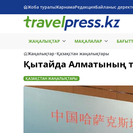
Жоба туралы
Жарнама
Редакция
Байланыс дерект
ЖАҢАЛЫҚТАР
МАҚАЛАЛАР
БАҒЫТ
Жаңалықтар
Қазақстан жаңалықтары
Қытайда Алматының ту
ҚАЗАҚСТАН ЖАҢАЛЫҚТАРЫ