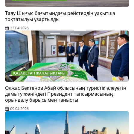
Таяу Шығыс бағытындағы рейстердің уақытша
тоқтатылуы ұзартылды
23.04.2026
ҚАЗАҚСТАН ЖАҢАЛЫҚТАРЫ
Олжас Бектенов Абай облысының туристік әлеуетін
дамыту жөніндегі Президент тапсырмасының
орындалу барысымен танысты
09.04.2026