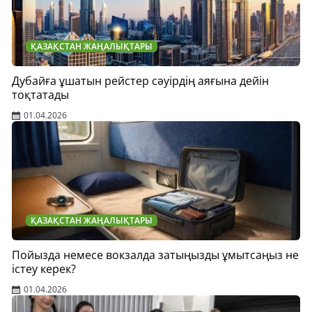
ҚАЗАҚСТАН ЖАҢАЛЫҚТАРЫ
Дубайға ұшатын рейстер сәуірдің аяғына дейін
тоқтатады
01.04.2026
ҚАЗАҚСТАН ЖАҢАЛЫҚТАРЫ
Пойызда немесе вокзалда затыңызды ұмытсаңыз не
істеу керек?
01.04.2026