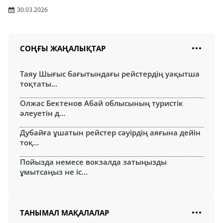
30.03.2026
СОҢҒЫ ЖАҢАЛЫҚТАР
Таяу Шығыс бағытындағы рейстердің уақытша
тоқтаты...
Олжас Бектенов Абай облысының туристік
әлеуетін д...
Дубайға ұшатын рейстер сәуірдің аяғына дейін
тоқ...
Пойызда немесе вокзалда затыңызды
ұмытсаңыз не іс...
ТАНЫМАЛ МАҚАЛАЛАР