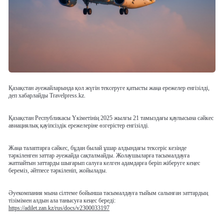
Қазақстан әуежайларында қол жүгін тексеруге қатысты жаңа ережелер енгізілді,
деп хабарлайды Travelpress.kz.
Қазақстан Республикасы Үкіметінің 2025 жылғы 21 тамыздағы қаулысына сәйкес
авиациялық қауіпсіздік ережелеріне өзгерістер енгізілді.
Жаңа талаптарға сәйкес, бұдан былай ұшар алдындағы тексеріс кезінде
тәркіленген заттар әуежайда сақталмайды. Жолаушыларға тасымалдауға
жатпайтын заттарды шығарып салуға келген адамдарға беріп жіберуге кеңес
береміз, әйтпесе тәркіленіп, жойылады.
Әуекомпания мына сілтеме бойынша тасымалдауға тыйым салынған заттардың
тізімімен алдын ала танысуға кеңес береді:
https://adilet.zan.kz/rus/docs/v2300033197