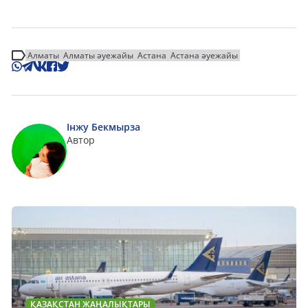
Алматы
Алматы әуежайы
Астана
Астана әуежайы
Інжу Бекмырза
Автор
ҚАЗАҚСТАН ЖАҢАЛЫҚТАРЫ