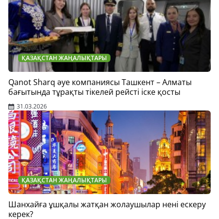
ҚАЗАҚСТАН ЖАҢАЛЫҚТАРЫ
Qanot Sharq әуе компаниясы Ташкент – Алматы
бағытында тұрақты тікелей рейсті іске қосты
31.03.2026
ҚАЗАҚСТАН ЖАҢАЛЫҚТАРЫ
Шанхайға ұшқалы жатқан жолаушылар нені ескеру
керек?