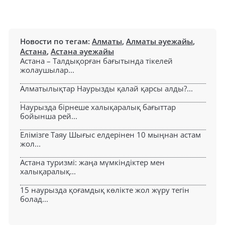
Новости по тегам:
Алматы
,
Алматы әуежайы
,
Астана
,
Астана әуежайы
Астана – Талдықорған бағытында тікелей
жолаушылар...
Алматылықтар Наурызды қалай қарсы алды?...
Наурызда бірнеше халықаралық бағыттар
бойынша рей...
Елімізге Таяу Шығыс елдерінен 10 мыңнан астам
жол...
Астана туризмі: жаңа мүмкіндіктер мен
халықаралық...
15 наурызда қоғамдық көлікте жол жүру тегін
болад...