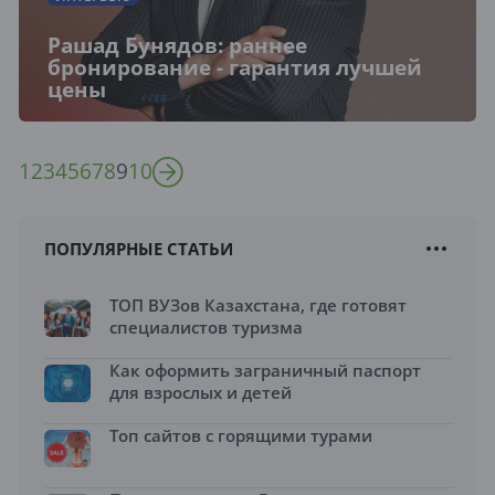
Рашад Бунядов: раннее
бронирование - гарантия лучшей
цены
1
2
3
4
5
6
7
8
9
10
ПОПУЛЯРНЫЕ СТАТЬИ
ТОП ВУЗов Казахстана, где готовят
специалистов туризма
Как оформить заграничный паспорт
для взрослых и детей
Топ сайтов с горящими турами