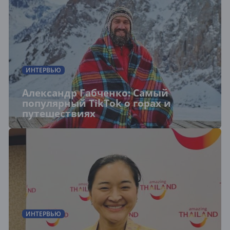
ИНТЕРВЬЮ
Александр Габченко: Самый
популярный TikTok о горах и
путешествиях
ИНТЕРВЬЮ