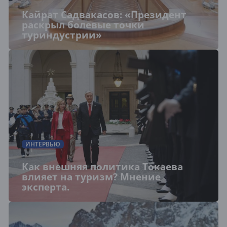
Кайрат Садвакасов: «Президент
раскрыл болевые точки
туриндустрии»
ИНТЕРВЬЮ
Как внешняя политика Токаева
влияет на туризм? Мнение
эксперта.