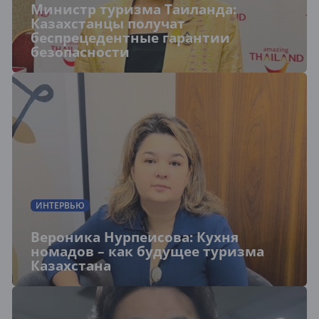
Министр туризма Таиланда:
Казахстанцы получат
беспрецедентные гарантии
безопасности
ИНТЕРВЬЮ
Вероника Нурпеисова: Кухня
номадов – как будущее туризма
Казахстана