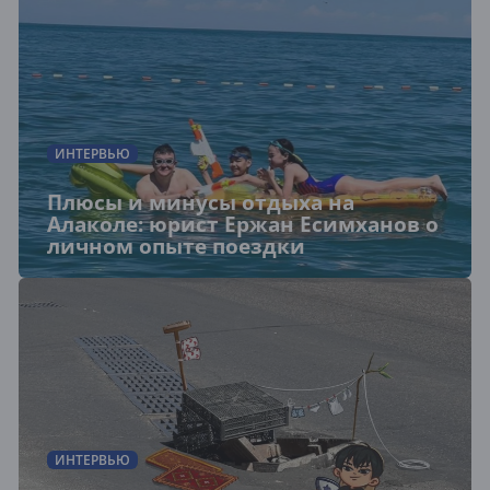
ИНТЕРВЬЮ
Плюсы и минусы отдыха на
Алаколе: юрист Ержан Есимханов о
личном опыте поездки
ИНТЕРВЬЮ