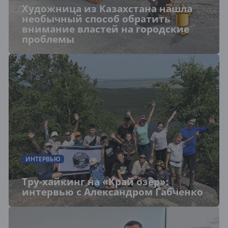
Художница из Казахстана нашла
необычный способ обратить
внимание властей на городские
проблемы
ИНТЕРВЬЮ
Тру-хайкинг на «Край озёр»:
интервью с Александром Габченко