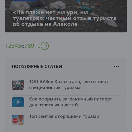
«На пляже нет ни урн, ни
туалетов»: честный отзыв туриста
об отдыхе на Алаколе
1
2
3
4
5
6
7
8
9
10
ПОПУЛЯРНЫЕ СТАТЬИ
ТОП ВУЗов Казахстана, где готовят
специалистов туризма
Как оформить заграничный паспорт
для взрослых и детей
Топ сайтов с горящими турами