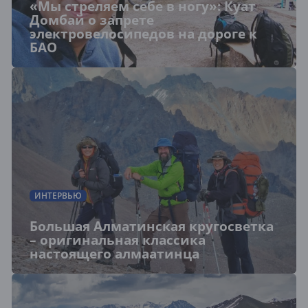
«Мы стреляем себе в ногу»: Куат
Домбай о запрете
электровелосипедов на дороге к
БАО
ИНТЕРВЬЮ
Большая Алматинская кругосветка
– оригинальная классика
настоящего алмаатинца