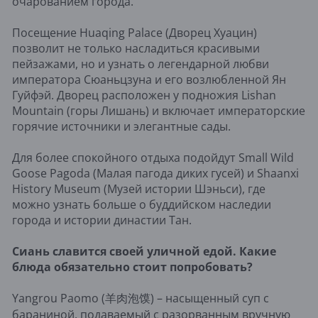
очарованием города.
Посещение Huaqing Palace (Дворец Хуацин)
позволит не только насладиться красивыми
пейзажами, но и узнать о легендарной любви
императора Сюаньцзуна и его возлюбленной Ян
Гуйфэй. Дворец расположен у подножия Lishan
Mountain (горы Лишань) и включает императорские
горячие источники и элегантные сады.
Для более спокойного отдыха подойдут Small Wild
Goose Pagoda (Малая пагода диких гусей) и Shaanxi
History Museum (Музей истории Шэньси), где
можно узнать больше о буддийском наследии
города и истории династии Тан.
Сиань славится своей уличной едой. Какие
блюда обязательно стоит попробовать?
Yangrou Paomo (羊肉泡馍) – насыщенный суп с
бараниной, подаваемый с разорванным вручную