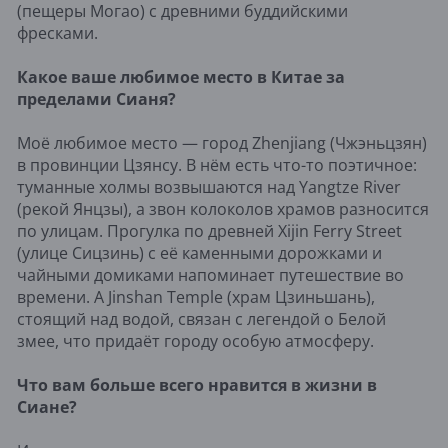
(пещеры Могао) с древними буддийскими
фресками.
Какое ваше любимое место в Китае за
пределами Сианя?
Моё любимое место — город Zhenjiang (Чжэньцзян)
в провинции Цзянсу. В нём есть что-то поэтичное:
туманные холмы возвышаются над Yangtze River
(рекой Янцзы), а звон колоколов храмов разносится
по улицам. Прогулка по древней Xijin Ferry Street
(улице Сицзинь) с её каменными дорожками и
чайными домиками напоминает путешествие во
времени. А Jinshan Temple (храм Цзиньшань),
стоящий над водой, связан с легендой о Белой
змее, что придаёт городу особую атмосферу.
Что вам больше всего нравится в жизни в
Сиане?