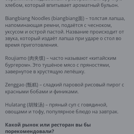
хлебом, который впитывает ароматный бульон.
Biangbiang Noodles (biangbiang面) – толстая лапша,
напоминающая ремни, подаётся с чесноком,
уксусом и острой пастой. Название происходит от
звука, который издаёт лапша при ударе о стол во
время приготовления.
Roujiamo (肉夹馍) – часто называют «китайским
бургером». Это тушёное мясо с пряностями,
завернутое в хрустящую лепёшку.
Zenggao (甑糕) – сладкий паровой рисовый пирог с
красными бобами и финиками.
Hulatang (胡辣汤) – пряный суп с говядиной,
овощами и тофу, популярное блюдо на завтрак.
Какой рынок или ресторан вы бы
порекомендовали?