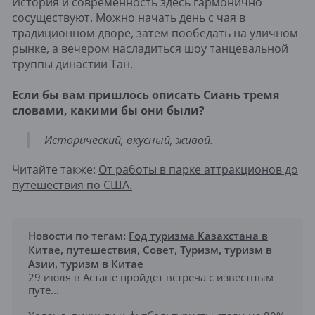
История и современность здесь гармонично
сосуществуют. Можно начать день с чая в
традиционном дворе, затем пообедать на уличном
рынке, а вечером насладиться шоу танцевальной
труппы династии Тан.
Если бы вам пришлось описать Сиань тремя
словами, какими бы они были?
Исторический, вкусный, живой.
Читайте также:
От работы в парке аттракционов до
путешествия по США.
Новости по тегам:
Год туризма Казахстана в
Китае
,
путешествия
,
Совет
,
Туризм
,
туризм в
Азии
,
туризм в Китае
29 июля в Астане пройдет встреча с известным
путе...