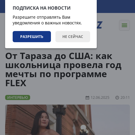
07.08.2026
06:19:14
ПОДПИСКА НА НОВОСТИ
Разрешите отправлять Вам
уведомления о важных новостях.
РАЗРЕШИТЬ
НЕ СЕЙЧАС
Статьи
Интервью
От Тараза до США: как
школьница провела год
мечты по программе
FLEX
ИНТЕРВЬЮ
12.06.2025
20:11