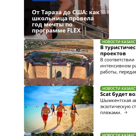
От Тараза до США: как
школьница провела
год мечты по
программе FLEX
НОВОСТИ КАЗАХС
В туристиче
проектов
В соответствии
интенсивном ра
работы, передае
НОВОСТИ КАЗАХС
Scat будет в
Шымкентская ав
экзотическую 
пляжами.
НОВОСТИ КАЗАХС