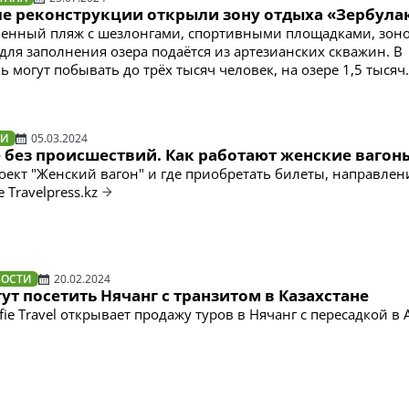
сле реконструкции открыли зону отдыха «Зербула
венный пляж с шезлонгами, спортивными площадками, зон
 для заполнения озера подаётся из артезианских скважин. В
ь могут побывать до трёх тысяч человек, на озере 1,5 тысяч
ТИ
05.03.2024
 без происшествий. Как работают женские вагон
роект "Женский вагон" и где приобретать билеты, направлен
 Travelpress.kz
ВОСТИ
20.02.2024
ут посетить Нячанг с транзитом в Казахстане
fie Travel открывает продажу туров в Нячанг с пересадкой в