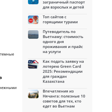
заграничный паспорт
для взрослых и детей
Топ сайтов с
горящими турами
Путеводитель по
Вьетнаму: стоимость
5
одного дня
проживания и прайс
на услуги
стемные
Как подать заявку на
лотерею Green Card
2025: Рекомендации
для граждан
з
Казахстана
снежными
Впечатления из
Нячанга: полезные 10
советов для тех, кто
едет во Вьетнам