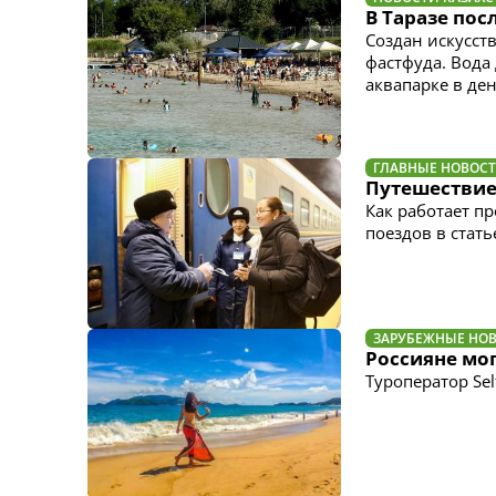
В Таразе по
Создан искусст
фастфуда. Вода
аквапарке в ден
ГЛАВНЫЕ НОВОС
Путешествие
Как работает п
поездов в статье
ЗАРУБЕЖНЫЕ НО
Россияне мог
Туроператор Sel