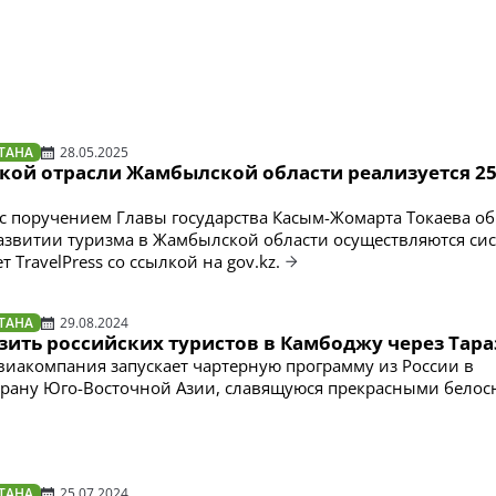
ТАНА
28.05.2025
ской отрасли Жамбылской области реализуется 2
 с поручением Главы государства Касым-Жомарта Токаева об
звитии туризма в Жамбылской области осуществляются си
т TravelPress со ссылкой на gov.kz.
ТАНА
29.08.2024
озить российских туристов в Камбоджу через Тара
иакомпания запускает чартерную программу из России в
страну Юго-Восточной Азии, славящуюся прекрасными бело
ТАНА
25.07.2024