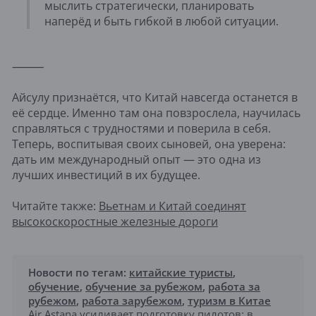
мыслить стратегически, планировать
наперёд и быть гибкой в любой ситуации.
⸻
Айсулу признаётся, что Китай навсегда останется в
её сердце. Именно там она повзрослела, научилась
справляться с трудностями и поверила в себя.
Теперь, воспитывая своих сыновей, она уверена:
дать им международный опыт — это одна из
лучших инвестиций в их будущее.
Читайте также:
Вьетнам и Китай соединят
высокоскоростные железные дороги
Новости по тегам:
китайские туристы
,
обучение
,
обучение за рубежом
,
работа за
рубежом
,
работа зарубежом
,
туризм в Китае
Air Astana усиливает подготовку пилотов: в