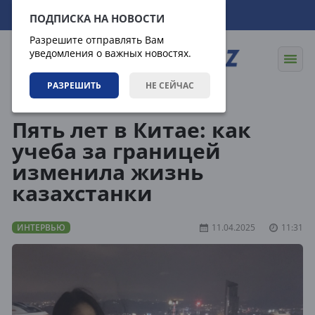
07.08.2026
03:23:48
ПОДПИСКА НА НОВОСТИ
Разрешите отправлять Вам
уведомления о важных новостях.
РАЗРЕШИТЬ
НЕ СЕЙЧАС
Статьи
Интервью
Пять лет в Китае: как
учеба за границей
изменила жизнь
казахстанки
ИНТЕРВЬЮ
11.04.2025
11:31