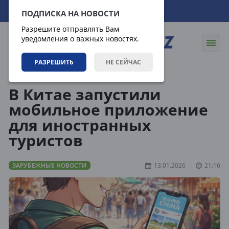
09.08.2026
19:15:20
ПОДПИСКА НА НОВОСТИ
Разрешите отправлять Вам
уведомления о важных новостях.
РАЗРЕШИТЬ
НЕ СЕЙЧАС
Новости
Зарубежные новости
В Китае запустили
мобильное приложение
для иностранных
туристов
ЗАРУБЕЖНЫЕ НОВОСТИ
13.01.2026
21:16