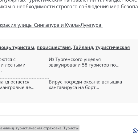
икам о необходимости строгого соблюдения мер безоп
украсил улицы Сингапура и Куала-Лумпура.
мощь туристам
,
происшествия
,
Тайланд
,
туристическая
рются с
Из Тургенского ущелья
и лесными
эвакуировали 58 туристов по...
.
ланд остается
Вирус посреди океана: вспышка
мангровые ле...
хантавируса на борт...
Тайланд
туристическая страховка
Туристы