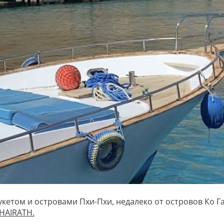
кетом и островами Пхи-Пхи, недалеко от островов Ко Га
HAIRATH.