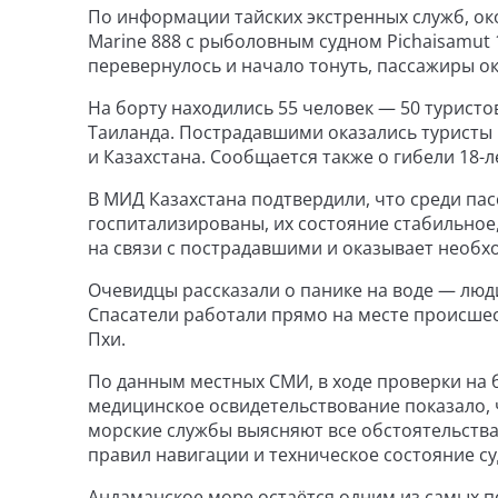
По информации тайских экстренных служб, око
Marine 888 с рыболовным судном Pichaisamut 
перевернулось и начало тонуть, пассажиры ок
На борту находились 55 человек — 50 туристо
Таиланда. Пострадавшими оказались туристы 
и Казахстана. Сообщается также о гибели 18-
В МИД Казахстана подтвердили, что среди пас
госпитализированы, их состояние стабильное
на связи с пострадавшими и оказывает необ
Очевидцы рассказали о панике на воде — люди
Спасатели работали прямо на месте происшест
Пхи.
По данным местных СМИ, в ходе проверки на 
медицинское освидетельствование показало, 
морские службы выясняют все обстоятельства
правил навигации и техническое состояние су
Андаманское море остаётся одним из самых п