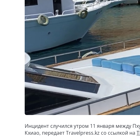
Инцидент случился утром 11 января между Пху
Кхиао, передает Travelpress.kz со ссылкой на
T