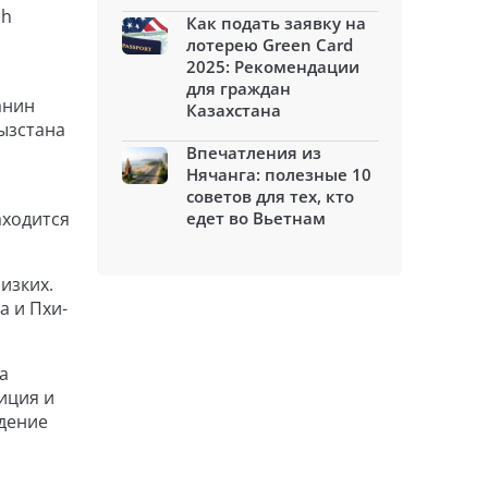
ch
Как подать заявку на
лотерею Green Card
2025: Рекомендации
для граждан
анин
Казахстана
ызстана
Впечатления из
Нячанга: полезные 10
советов для тех, кто
аходится
едет во Вьетнам
изких.
а и Пхи-
а
иция и
юдение