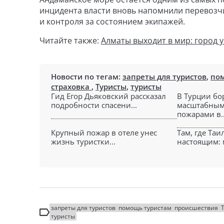
инцидента власти вновь напомнили перевозч
и контроля за состоянием экипажей.
Читайте также:
Алматы выходит в мир: город 
Новости по тегам:
запреты для туристов
,
по
страховка
,
Туристы
,
туристы
Гид Егор Дьяковский рассказал
В Турции бо
подробности спасени...
масштабным
пожарами в..
Крупный пожар в отеле унес
Там, где Таи
жизнь туристки...
настоящим: 
запреты для туристов
помощь туристам
происшествия
туристы