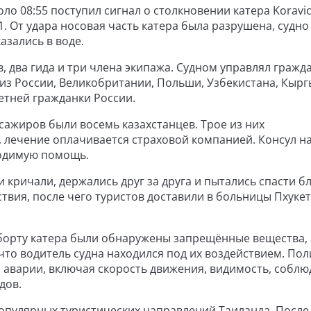
ло 08:55 поступил сигнал о столкновении катера Koravi
1. От удара носовая часть катера была разрушена, судно
азались в воде.
в, два гида и три члена экипажа. Судном управлял гражд
из России, Великобритании, Польши, Узбекистана, Кырг
летней гражданки России.
сажиров были восемь казахстанцев. Трое из них
, лечение оплачивается страховой компанией. Консул н
ходимую помощь.
 кричали, держались друг за друга и пытались спасти бл
вия, после чего туристов доставили в больницы Пхукет
борту катера были обнаружены запрещённые вещества, 
что водитель судна находился под их воздействием. Пол
 аварии, включая скорость движения, видимость, собл
дов.
опулярных туристических направлений Таиланда. После