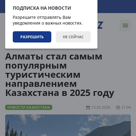
07.08.2026
16:02:34
ПОДПИСКА НА НОВОСТИ
Разрешите отправлять Вам
уведомления о важных новостях.
РАЗРЕШИТЬ
НЕ СЕЙЧАС
Новости
Новости Казахстана
Алматы стал самым
популярным
туристическим
направлением
Казахстана в 2025 году
НОВОСТИ КАЗАХСТАНА
13.02.2026
21:04