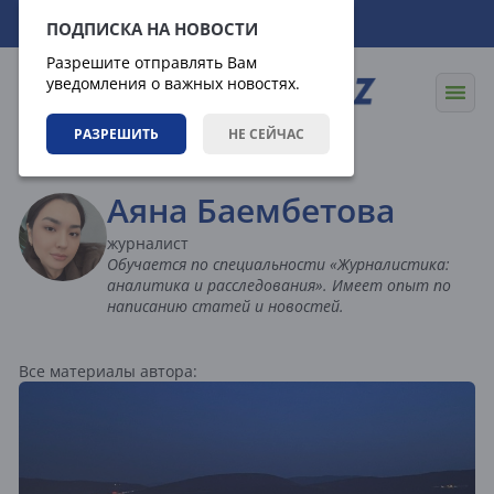
07.08.2026
06:15:08
ПОДПИСКА НА НОВОСТИ
Разрешите отправлять Вам
уведомления о важных новостях.
РАЗРЕШИТЬ
НЕ СЕЙЧАС
Авторы
Аяна Баембетова
журналист
Обучается по специальности «Журналистика:
аналитика и расследования». Имеет опыт по
написанию статей и новостей.
Все материалы автора: