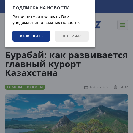
07.08.2026
06:27:01
ПОДПИСКА НА НОВОСТИ
Разрешите отправлять Вам
уведомления о важных новостях.
РАЗРЕШИТЬ
НЕ СЕЙЧАС
Новости
Главные новости
Бурабай: как развивается
главный курорт
Казахстана
ГЛАВНЫЕ НОВОСТИ
16.03.2026
19:02