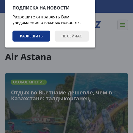
06.08.2026
18:00:16
ПОДПИСКА НА НОВОСТИ
Разрешите отправлять Вам
уведомления о важных новостях.
РАЗРЕШИТЬ
НЕ СЕЙЧАС
Теги
Air Astana
ОСОБОЕ МНЕНИЕ
Отдых во Вьетнаме дешевле, чем в
Казахстане: талдыкорганец